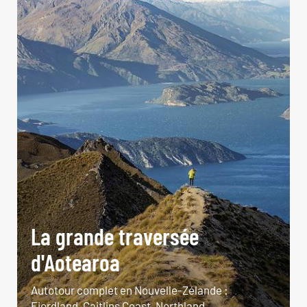
La grande traversée
d'Aotearoa
Autotour complet en Nouvelle-Zélande :
Fiordland, Caitlins Coast, Northland...