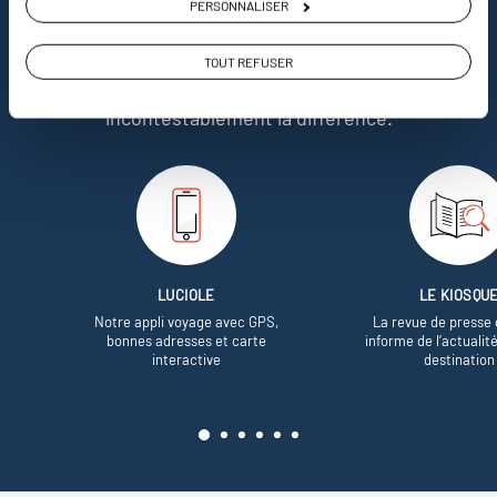
PERSONNALISER
Soyons honnête, nous ne sommes pas les seuls
à proposer des voyages sur mesure,
mais nous
TOUT REFUSER
avons quelques atouts qui font
incontestablement la différence.
LUCIOLE
LE KIOSQU
Notre appli voyage avec GPS,
La revue de presse 
bonnes adresses et carte
informe de l’actualit
interactive
destination