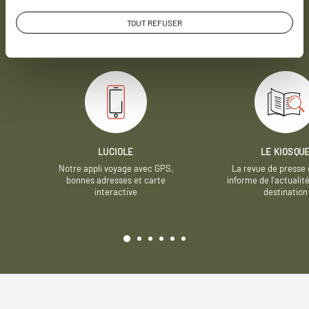
à proposer des voyages sur mesure,
mais nous
avons quelques atouts qui font
TOUT REFUSER
incontestablement la différence.
LUCIOLE
LE KIOSQU
Notre appli voyage avec GPS,
La revue de presse 
bonnes adresses et carte
informe de l’actualit
interactive
destination