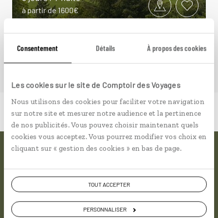
à partir de 1600€
Consentement
Détails
À propos des cookies
Les cookies sur le site de Comptoir des Voyages
Nous utilisons des cookies pour faciliter votre navigation
sur notre site et mesurer notre audience et la pertinence
de nos publicités. Vous pouvez choisir maintenant quels
cookies vous acceptez. Vous pourrez modifier vos choix en
cliquant sur « gestion des cookies » en bas de page.
Pourquoi voyager avec
nous
TOUT ACCEPTER
Soyons honnête, nous ne sommes pas les seuls
PERSONNALISER