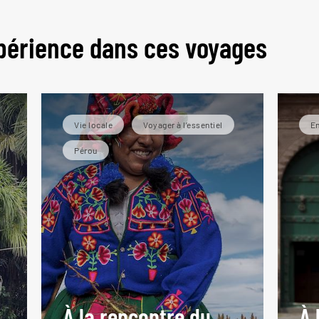
périence dans ces voyages
Vie locale
Voyager à l’essentiel
En
Pérou
À la rencontre du
À 