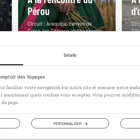
Pérou
d’
Circuit : Arequipa, canyon de
Circ
.
Colca, lac Titicaca, Vallée sacrée.
Tit
15 jours / 13 nuits
13 j
à partir de 3750€
à pa
Détails
Comptoir des Voyages
ur faciliter votre navigation sur notre site et mesurer notre audi
ir maintenant quels cookies vous acceptez. Vous pourrez modifier
 de page.
PERSONNALISER