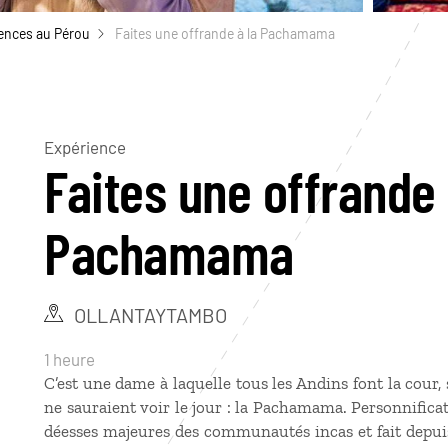
ences au Pérou
Faites une offrande à la Pachamama
Expérience
Faites une offrande 
Pachamama
OLLANTAYTAMBO
1 heure
C’est une dame à laquelle tous les Andins font la cour, s
ne sauraient voir le jour : la Pachamama. Personnificati
déesses majeures des communautés incas et fait depuis de