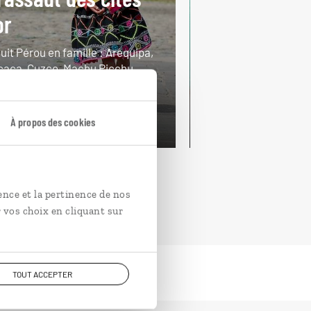
or
Voyage en t
uit Pérou en famille : Arequipa,
Circuit péruvien : L
icaca, Cuzco, Machu Picchu.
Machu Picchu, Vallé
ours / 11 nuits
10 jours / 8 nuits
rtir de 3200€
à partir de 2650€
À propos des cookies
ence et la pertinence de nos
 vos choix en cliquant sur
TOUT ACCEPTER