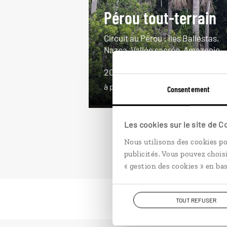
Pérou tout-terrain
Circuit au Pérou : îles Ballestas,
Nazca, Vallée sacrée, Amazonie..
20 jours / 18 nuits
à partir de 4100€
Consentement
Les cookies sur le site de 
Nous utilisons des cookies po
publicités. Vous pouvez chois
« gestion des cookies » en bas
TOUT REFUSER