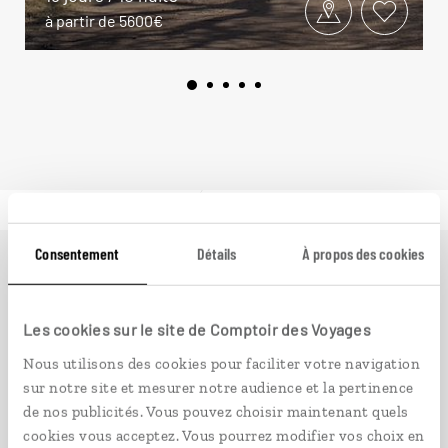
à partir de 5600€
Consentement
Détails
À propos des cookies
Ailleurs
est le magazine web de Comptoir des Voyages.
Conçu pour ceux qui préparent leur voyage et ceux que
Les cookies sur le site de Comptoir des Voyages
passionnent les découvertes et rencontres du bout du
monde, il fait naître une irrésistible envie d’aller voir
Nous utilisons des cookies pour faciliter votre navigation
ailleurs.
sur notre site et mesurer notre audience et la pertinence
de nos publicités. Vous pouvez choisir maintenant quels
cookies vous acceptez. Vous pourrez modifier vos choix en
PLONGER DANS NOTRE MAGAZINE