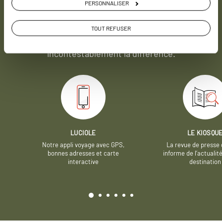
PERSONNALISER
Soyons honnête, nous ne sommes pas les seuls
à proposer des voyages sur mesure,
mais nous
TOUT REFUSER
avons quelques atouts qui font
incontestablement la différence.
LUCIOLE
LE KIOSQU
Notre appli voyage avec GPS,
La revue de presse 
bonnes adresses et carte
informe de l’actualit
interactive
destination