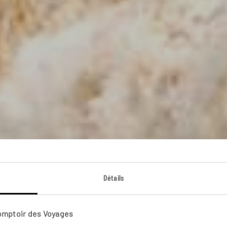
Big Five et Big Fall
Détails
 découverte du parc national de Hwange et des chutes V
Comptoir des Voyages