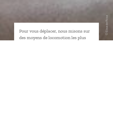
Pour vous déplacer, nous misons sur
des moyens de locomotion les plus
adaptés au pays. Voiture de location
pour goûter au plaisir du
road trip
mais aussi des transports
emblématiques, individuels ou en
commun, pour une approche plus
authentique et intimiste.
Hébergements authentiques
Expériences à vivre
Transports locaux