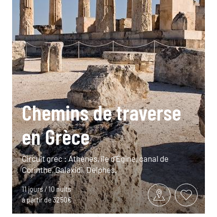
Chemins de traverse
en Grèce
Circuit grec : Athènes, île d’Égine, canal de
Corinthe, Galaxidi, Delphes.
11 jours / 10 nuits
à partir de 3250€