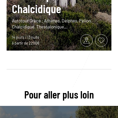
Chalcidique
Autotour Grèce : Athènes, Delphes, Pélion,
Chalcidique, Thessalonique…
14 jours / 13 nuits
à partir de 2200€
Pour aller plus loin