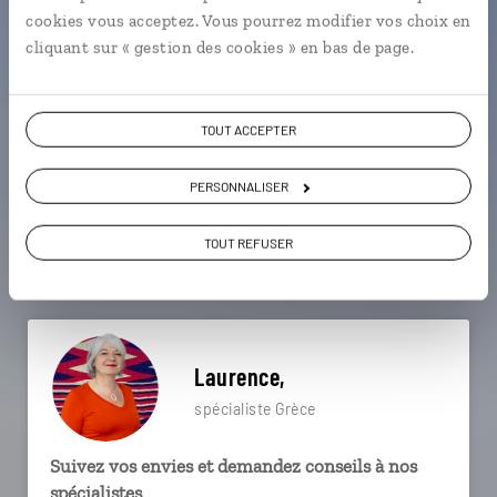
particulière ?
cookies vous acceptez. Vous pourrez modifier vos choix en
cliquant sur « gestion des cookies » en bas de page.
Acropole
Athènes
Corinthe - Péloponnèse
TOUT ACCEPTER
Delphes
Galaxidi
Le Pirée
Chalkidiki
PERSONNALISER
Dion - Macédoine
Monastiraki
TOUT REFUSER
Agios Prokopios - Naxos
Laurence,
spécialiste Grèce
Suivez vos envies et demandez conseils à nos
spécialistes