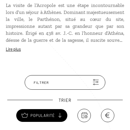
La visite de l’Acropole est une étape incontournable
lors d’un séjour à Athènes. Dominant majestueusement
la ville, le Parthénon, situé au cœur du site,
impressionne autant par sa grandeur que par son
histoire. Érigé en 438 av. J.-C. en l’honneur d’Athéna,
déesse de la guerre et de la sagesse, il suscite souvent
une vive émotion. Mais l’Acropole ne se résume pas à
Lire plus
ce seul monument : le théâtre antique de Dionysos,
l’odéon d’Hérode Atticus ou encore les Propylées
complètent la visite. Des fouilles ont également révélé
des traces d’occupation remontant à l’époque
néolithique.
FILTRER
TRIER
POPULARITÉ