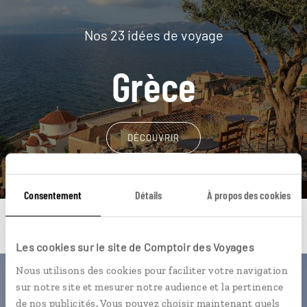
Nos 23 idées de voyage
Grèce
DÉCOUVRIR
Consentement
Détails
À propos des cookies
Les cookies sur le site de Comptoir des Voyages
Nous utilisons des cookies pour faciliter votre navigation
Une envie de voyage
sur notre site et mesurer notre audience et la pertinence
de nos publicités. Vous pouvez choisir maintenant quels