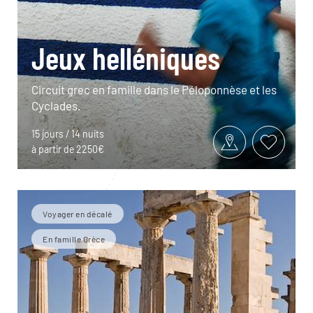
Jeux helléniques
Circuit grec en famille dans le Péloponnèse et les
Cyclades.
15 jours / 14 nuits
à partir de 2250€
Voyager en décalé
En famille Grèce