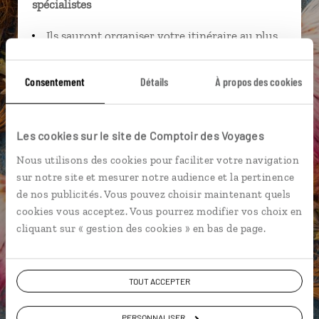
spécialistes
Ils sauront organiser votre itinéraire au plus
près de vos envies et de la réalité du pays.
Échangez en face à face ou depuis nos studios
Consentement
Détails
À propos des cookies
connectés en agence, mais aussi par email ou
téléphone.
Vous gardez le même interlocuteur avant,
Les cookies sur le site de Comptoir des Voyages
pendant et après votre voyage.
Nous utilisons des cookies pour faciliter votre navigation
sur notre site et mesurer notre audience et la pertinence
de nos publicités. Vous pouvez choisir maintenant quels
cookies vous acceptez. Vous pourrez modifier vos choix en
cliquant sur « gestion des cookies » en bas de page.
DEMANDER UN DEVIS
ou
Construisez votre voyage avec un spécialiste Sri
TOUT ACCEPTER
Lanka
PERSONNALISER