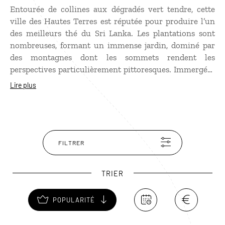
Entourée de collines aux dégradés vert tendre, cette
ville des Hautes Terres est réputée pour produire l’un
des meilleurs thé du Sri Lanka. Les plantations sont
nombreuses, formant un immense jardin, dominé par
des montagnes dont les sommets rendent les
perspectives particulièrement pittoresques. Immergées
dans une nature luxuriante, les Bandara falls, hautes de
Lire plus
25 m, méritent le détour. À voir également, le
minuscule temple troglodyte de Dowa à quelques
kilomètres de la ville, avec son bouddha couché, qui
remonte à plus de 2000 ans.
FILTRER
TRIER
POPULARITÉ