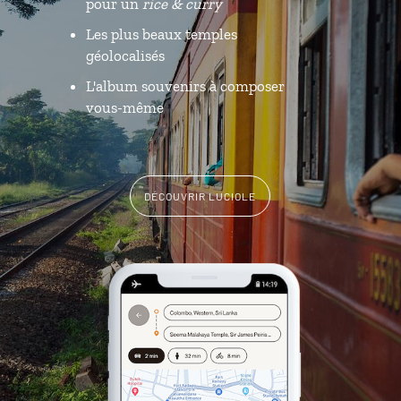
pour un
rice & curry
Les plus beaux temples
géolocalisés
L'album souvenirs à composer
vous-même
DÉCOUVRIR LUCIOLE