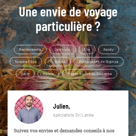
Une envie de voyage
particulière ?
Bandarawela
Dambulla
Ella
Kandy
Nuwara Eliya
Colombo
Demoiselles de Sigiriya
Galle
Matale
Plages du sud du Sri Lanka
Julien,
spécialiste Sri Lanka
Suivez vos envies et demandez conseils à nos