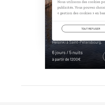
Nous utilisons des cookies po
publicités. Vous pouvez chois
Des saunas a
« gestion des cookies » en bas
banyas...
TOUT REFUSER
Circuit en train en Finlande et R
Helsinki à Saint-Pétersbourg.
6 jours / 5 nuits
à partir de 1200€