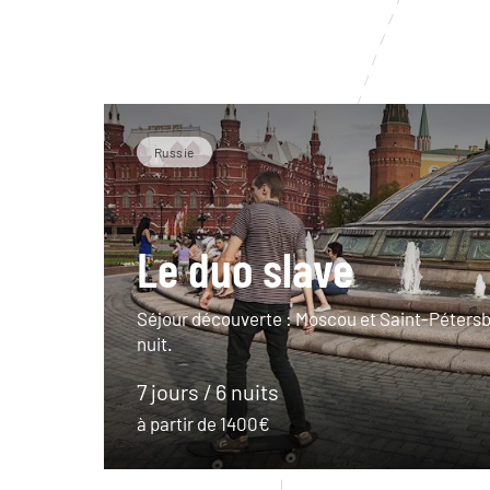
Russie
Le duo slave
Séjour découverte : Moscou et Saint-Pétersb
nuit.
7 jours / 6 nuits
à partir de 1400€