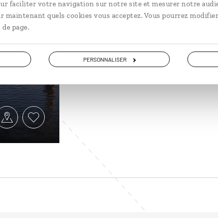
ur faciliter votre navigation sur notre site et mesurer notre audi
ir maintenant quels cookies vous acceptez. Vous pourrez modifier
ux
 de page.
PERSONNALISER
ussie, de