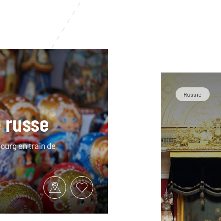
Russie
e russe
ourg en train de