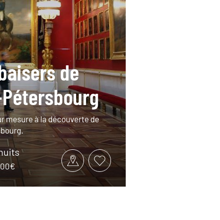
baisers de
-Pétersbourg
r mesure à la découverte de
sbourg.
 nuits
1000€