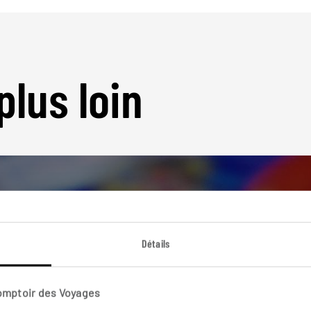
plus loin
Détails
Nos 7 idées de voyage
Russie
Comptoir des Voyages