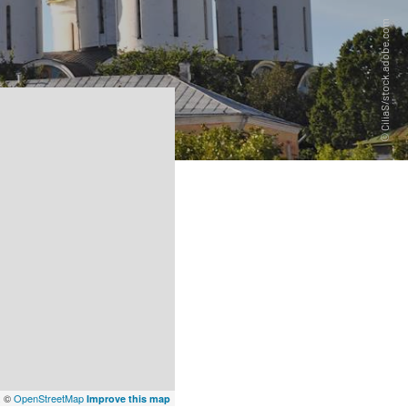
x
©
OpenStreetMap
Improve this map