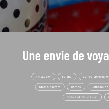
Une envie de voya
Anneau d’or
Bolchoï
Cathédrale de la Ré
Croiseur Aurore
Banyas
Cathédrale d
Cathédrale Saint-Isaac