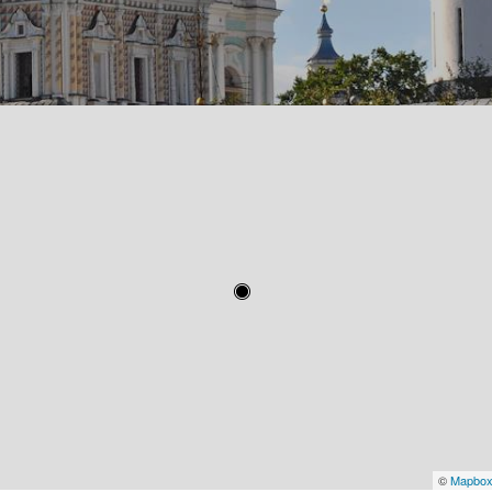
©
Mapbo