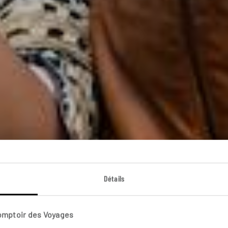
than des petits p
Détails
Circuit famille et éveil des sens au Rajasthan.
Comptoir des Voyages