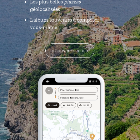
Les plus belles
piazzas
géolocalisées
L'album souvenirs à composer
vous-même
DÉCOUVRIR LUCIOLE