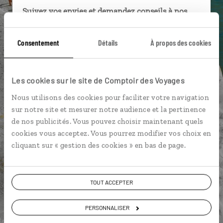
Suivez vos envies et demandez conseils à nos
spécialistes
Consentement
Détails
À propos des cookies
Ils sauront organiser votre itinéraire au plus
près de vos envies et de la réalité du pays.
Échangez en face à face ou depuis nos studios
Les cookies sur le site de Comptoir des Voyages
connectés en agence, mais aussi par email ou
téléphone.
Nous utilisons des cookies pour faciliter votre navigation
sur notre site et mesurer notre audience et la pertinence
Vous gardez le même interlocuteur avant,
de nos publicités. Vous pouvez choisir maintenant quels
pendant et après votre voyage.
cookies vous acceptez. Vous pourrez modifier vos choix en
cliquant sur « gestion des cookies » en bas de page.
DEMANDER UN DEVIS
TOUT ACCEPTER
ou
PERSONNALISER
Construisez votre voyage avec un spécialiste Italie