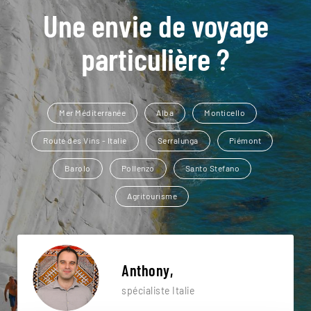
Une envie de voyage
particulière ?
Mer Méditerranée
Alba
Monticello
Route des Vins - Italie
Serralunga
Piémont
Barolo
Pollenzo
Santo Stefano
Agritourisme
Anthony,
spécialiste Italie