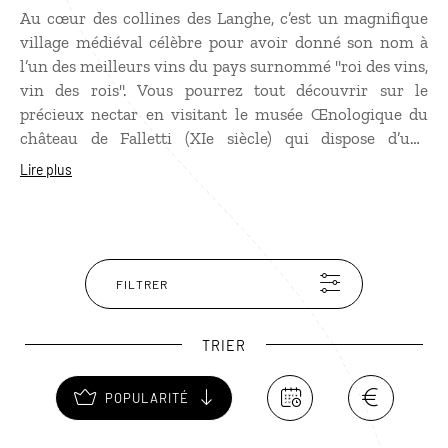
Au cœur des collines des Langhe, c’est un magnifique
village médiéval célèbre pour avoir donné son nom à
l’un des meilleurs vins du pays surnommé "roi des vins,
vin des rois". Vous pourrez tout découvrir sur le
précieux nectar en visitant le musée Œnologique du
château de Falletti (XIe siècle) qui dispose d’une
impressionnante bibliothèque d’ouvrages anciens.
Lire plus
Rendez-vous ensuite au restaurant du belvédère de la
Mora, une institution de la cuisine piémontaise pour
déguster de savoureux plats à la truffe blanche et bien
sûr un verre de Barolo !
FILTRER
TRIER
POPULARITÉ