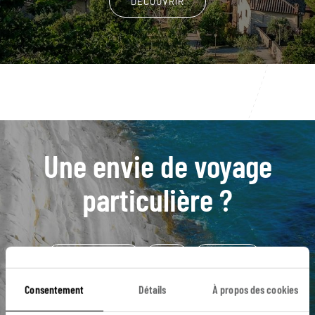
DÉCOUVRIR
Une envie de voyage
particulière ?
Mer Méditerranée
Alba
Monticello
Route des Vins - Italie
Serralunga
Consentement
Détails
À propos des cookies
Musée égyptologique
Piémont
Turin