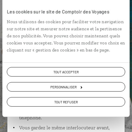
Palazzo Reale de Turin
Agritourisme
Les cookies sur le site de Comptoir des Voyages
Nous utilisons des cookies pour faciliter votre navigation
sur notre site et mesurer notre audience et la pertinence
de nos publicités. Vous pouvez choisir maintenant quels
Julie,
cookies vous acceptez. Vous pourrez modifier vos choix en
spécialiste Italie
cliquant sur « gestion des cookies » en bas de page.
Lire son interview
Suivez vos envies et demandez conseils à nos
TOUT ACCEPTER
spécialistes
Ils sauront organiser votre itinéraire au plus
PERSONNALISER
près de vos envies et de la réalité du pays.
TOUT REFUSER
Échangez en face à face ou depuis nos studios
connectés en agence, mais aussi par email ou
téléphone.
Vous gardez le même interlocuteur avant,