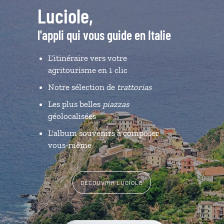
Luciole,
l'appli qui vous guide en Italie
L’itinéraire vers votre
agritourisme en 1 clic
Notre sélection de
trattorias
Les plus belles
piazzas
géolocalisées
L'album souvenirs à composer
vous-même
DÉCOUVRIR LUCIOLE