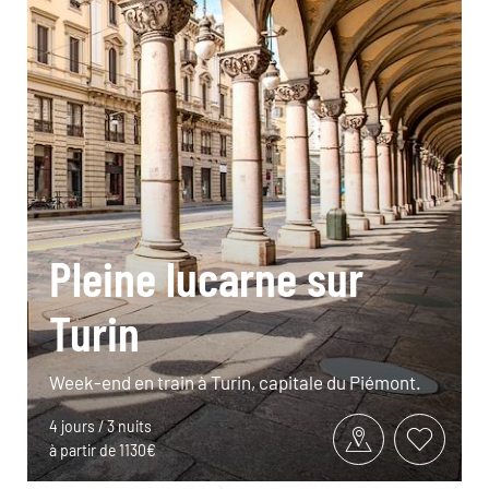
Pleine lucarne sur
Turin
Week-end en train à Turin, capitale du Piémont.
4 jours / 3 nuits
à partir de 1130€