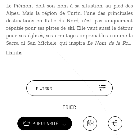
Le Piémont doit son nom à sa situation, au pied des
Alpes. Mais la région de Turin, l’une des principales
destinations en Italie du Nord, n’est pas uniquement
réputée pour ses pistes de ski. Elle vaut aussi le détour
pour ses églises, ses ermitages imprenables comme la
Sacra di San Michele, qui inspira
Le Nom de la Rose
d'Umberto Eco, ou encore ses châteaux médiévaux, ses
Lire plus
villas aristocratiques... Le charme de ses lacs, sa
réputation gastronomique (la truffe blanche d'Alba) et
vinicole (Barolo, Barbera d’Asti…) ajoutent encore à ses
nombreux attraits.
FILTRER
TRIER
POPULARITÉ