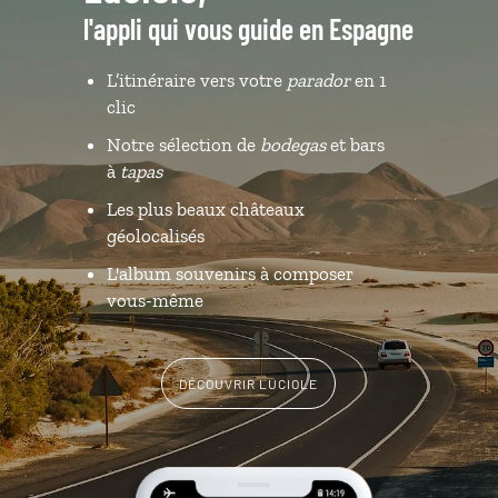
l'appli qui vous guide en Espagne
L’itinéraire vers votre
parador
en 1
clic
Notre sélection de
bodegas
et bars
à
tapas
Les plus beaux châteaux
géolocalisés
L'album souvenirs à composer
vous-même
DÉCOUVRIR LUCIOLE