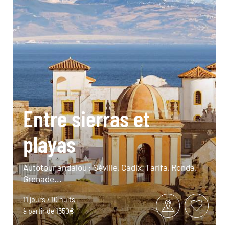
Entre sierras et
playas
Autotour andalou : Séville, Cadix, Tarifa, Ronda,
Grenade...
11 jours / 10 nuits
à partir de 1550€