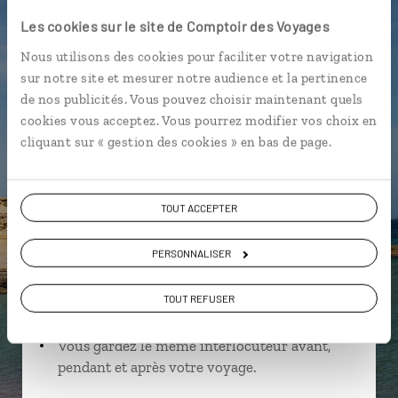
Les cookies sur le site de Comptoir des Voyages
Nous utilisons des cookies pour faciliter votre navigation
sur notre site et mesurer notre audience et la pertinence
Célia,
de nos publicités. Vous pouvez choisir maintenant quels
spécialiste Espagne
cookies vous acceptez. Vous pourrez modifier vos choix en
cliquant sur « gestion des cookies » en bas de page.
Suivez vos envies et demandez conseils à nos
spécialistes
TOUT ACCEPTER
Ils sauront organiser votre itinéraire au plus
près de vos envies et de la réalité du pays.
PERSONNALISER
Échangez en face à face ou depuis nos studios
connectés en agence, mais aussi par email ou
TOUT REFUSER
téléphone.
Vous gardez le même interlocuteur avant,
pendant et après votre voyage.