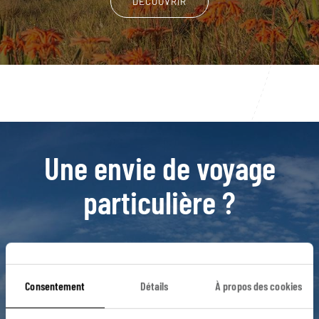
DÉCOUVRIR
Une envie de voyage
particulière ?
Alhambra
Baeza
Cordoue
Grazalema
Consentement
Détails
À propos des cookies
Jaen
Arcos de la Frontera
Cadix
Costa de la Luz
Flamenco
Arcos de la Frontera