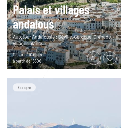
Palais et villages
andalous
Autotour Andalousie : Séville, Cordoue, Grenade,
villages blancs...
11 jours / 10 nuits
à partir de 1560€
Espagne