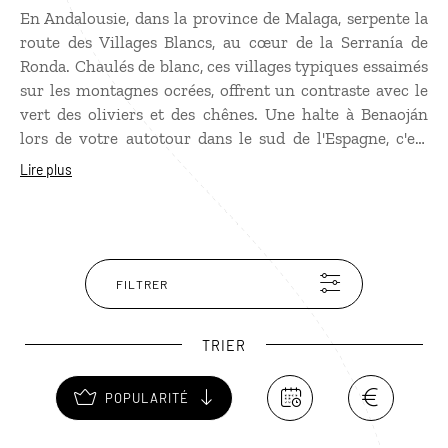
En Andalousie, dans la province de Malaga, serpente la
route des Villages Blancs, au cœur de la Serranía de
Ronda. Chaulés de blanc, ces villages typiques essaimés
sur les montagnes ocrées, offrent un contraste avec le
vert des oliviers et des chênes. Une halte à Benaoján
lors de votre autotour dans le sud de l'Espagne, c'est
aussi remonter au temps de la Préhistoire en visitant la
Lire plus
Cueva de la Pileta (grotte de la Pileta). Cette grotte,
classée monument historique national en 1924, abrite
des peintures rupestres datant de 28 000 à 8 000 ans
avant notre ère. Tout proche, le parc naturel de la
Sierra de Grazalema offre aux randonneurs de
FILTRER
splendides sentiers ombragés par les sapins
d'Andalousie.
TRIER
POPULARITÉ