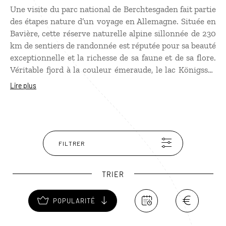
Une visite du parc national de Berchtesgaden fait partie
des étapes nature d’un voyage en Allemagne. Située en
Bavière, cette réserve naturelle alpine sillonnée de 230
km de sentiers de randonnée est réputée pour sa beauté
exceptionnelle et la richesse de sa faune et de sa flore.
Véritable fjord à la couleur émeraude, le lac Königssee
est l’une des principales attractions du parc avec la
Lire plus
péninsule de Saint-Barthélémy et son église de
pèlerinage. Ne quittez pas le parc sans avoir grimpé (en
téléphérique) en haut du mon Jenner. À voir
également : le « nid de l'aigle », ancien repère d’Hitler.
FILTRER
TRIER
POPULARITÉ