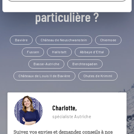
Une envie de voyage
particulière ?
Bavière
Château de Neuschwanstein
Chiemsee
Fussen
Hallstatt
Abbaye d'Ettal
Basse-Autriche
Berchtesgaden
Châteaux de Louis II de Bavière
Chutes de Krimml
Charlotte,
spécialiste Autriche
Suivez vos envies et demandez conseils à nos