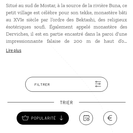
Situé au sud de Mostar, à la source de la rivière Buna, ce
petit village est célèbre pour son tekke, monastère bâti
au XVIe siècle par l’ordre des Bektashi, des religieux
ésotériques soufi. Également appelé monastère des
Derviches, il est en partie encastré dans la paroi d’une
impressionnante falaise de 200 m de haut d’où
jaillissent les eaux transparentes de la Buna. Exemple
Lire plus
unique d'architecture baroque ottomane en Bosnie-
Herzégovine, ce tekke possède également un jardin
magnifique. Les marcheurs grimperont jusqu’à la
forteresse de Blagaj située au sommet de falaises
abruptes, site idéal pour une vue panoramique sur la
FILTRER
vallée de la Neretva.
TRIER
POPULARITÉ