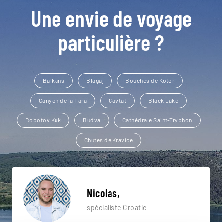
Une envie de voyage
particulière ?
Balkans
Blagaj
Bouches de Kotor
Canyon de la Tara
Cavtat
Black Lake
Bobotov Kuk
Budva
Cathédrale Saint-Tryphon
Chutes de Kravice
Nicolas,
spécialiste Croatie