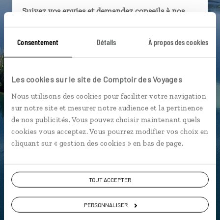
Suivez vos envies et demandez conseils à nos
spécialistes
Consentement
Détails
À propos des cookies
Ils sauront organiser votre itinéraire au plus
près de vos envies et de la réalité du pays.
Échangez en face à face ou depuis nos studios
Les cookies sur le site de Comptoir des Voyages
connectés en agence, mais aussi par email ou
téléphone.
Nous utilisons des cookies pour faciliter votre navigation
sur notre site et mesurer notre audience et la pertinence
Vous gardez le même interlocuteur avant,
de nos publicités. Vous pouvez choisir maintenant quels
pendant et après votre voyage.
cookies vous acceptez. Vous pourrez modifier vos choix en
cliquant sur « gestion des cookies » en bas de page.
DEMANDER UN DEVIS
TOUT ACCEPTER
ou
PERSONNALISER
Construisez votre voyage avec un spécialiste Croatie