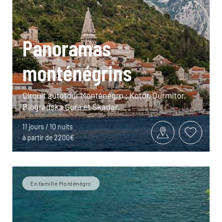
Panoramas
monténégrins
Circuit autotour Monténégro : Kotor, Durmitor,
Biogradska Gora et Skadar.
11 jours / 10 nuits
à partir de 2200€
En famille Monténégro