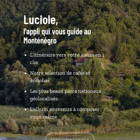
Luciole,
l'appli qui vous guide au
Monténégro
L’itinéraire vers votre
katun
en 1
clic
Notre sélection de cafés et
konobas
Les plus beaux parcs nationaux
géolocalisés
L'album souvenirs à composer
vous-même
DÉCOUVRIR LUCIOLE