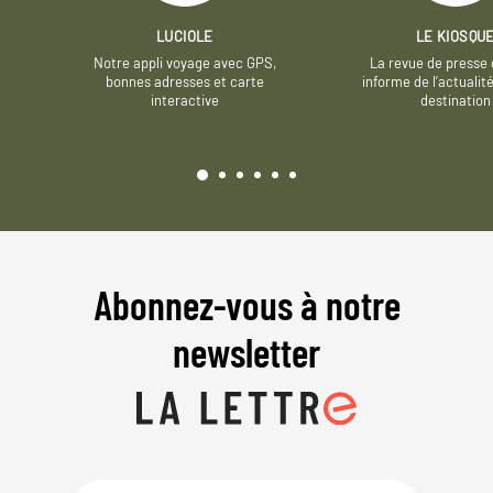
LUCIOLE
LE KIOSQU
Notre appli voyage avec GPS,
La revue de presse 
bonnes adresses et carte
informe de l’actualit
interactive
destination
Abonnez-vous à notre
newsletter