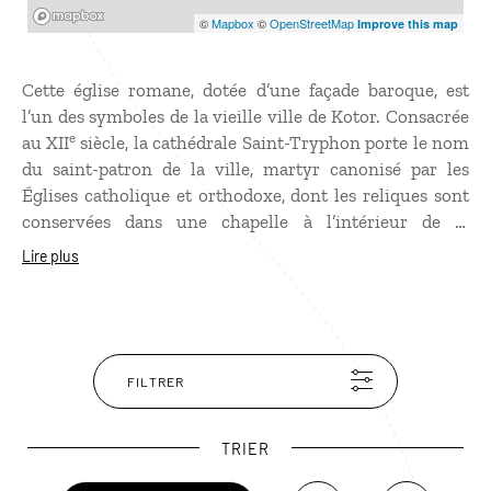
Mapbox
©
Mapbox
©
OpenStreetMap
Improve this map
Cette église romane, dotée d’une façade baroque, est
l’un des symboles de la vieille ville de Kotor. Consacrée
e
au XII
siècle, la cathédrale Saint-Tryphon porte le nom
du saint-patron de la ville, martyr canonisé par les
Églises catholique et orthodoxe, dont les reliques sont
conservées dans une chapelle à l’intérieur de la
cathédrale. Vous pourrez admirer ses impressionnantes
Lire plus
colonnes comme le baldaquin au dessus de l’autel,
décoré de sculptures illustrant la vie de Saint-Tryphon.
FILTRER
TRIER