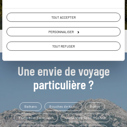
DÉCOUVRIR
TOUT ACCEPTER
PERSONNALISER
TOUT REFUSER
Une envie de voyage
particulière ?
Balkans
Bouches de Kotor
Budva
Forteresse Saint Jean
Cathédrale Saint-Tryphon