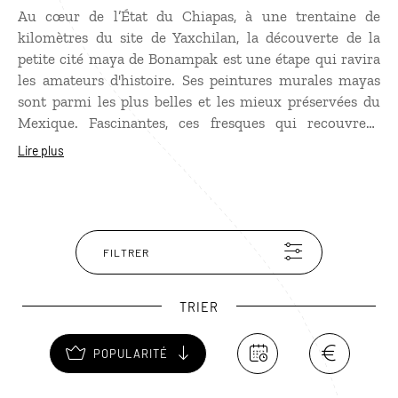
Au cœur de l’État du Chiapas, à une trentaine de
kilomètres du site de Yaxchilan, la découverte de la
petite cité maya de Bonampak est une étape qui ravira
les amateurs d'histoire. Ses peintures murales mayas
sont parmi les plus belles et les mieux préservées du
Mexique. Fascinantes, ces fresques qui recouvrent
notamment les murs intérieurs du Temple des
Lire plus
Peintures permettent de contempler des scènes de la
vie quotidienne de la civilisation antique.
FILTRER
TRIER
POPULARITÉ