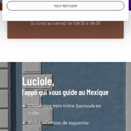
01 86 95 65 36
TOUT REFUSER
Du lundi au samedi de 09h30 à 18h30
Luciole,
l'appli qui vous guide au Mexique
L’itinéraire vers votre
hacienda
en
1 clic
Notre sélection de
taquerías