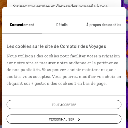
Suivez vos envies et demandez conseils à nos
spécialistes
Consentement
Détails
À propos des cookies
Ils sauront organiser votre itinéraire au plus
près de vos envies et de la réalité du pays.
Échangez en face à face ou depuis nos studios
Les cookies sur le site de Comptoir des Voyages
connectés en agence, mais aussi par email ou
téléphone.
Nous utilisons des cookies pour faciliter votre navigation
sur notre site et mesurer notre audience et la pertinence
Vous gardez le même interlocuteur avant,
de nos publicités. Vous pouvez choisir maintenant quels
pendant et après votre voyage.
cookies vous acceptez. Vous pourrez modifier vos choix en
cliquant sur « gestion des cookies » en bas de page.
DEMANDER UN DEVIS
TOUT ACCEPTER
ou
PERSONNALISER
Construisez votre voyage avec un spécialiste Mexique