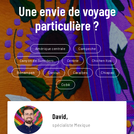
Une envie de voyage
particulière ?
Amérique centrale
Campeche
Canyon de Sumidero
Cenote
Chichen Itza
Bonampak
Cancun
Caraïbes
Chiapas
Cobá
David,
spécialiste Mexique