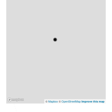
Mapbox
©
Mapbox
©
OpenStreetMap
Improve this map