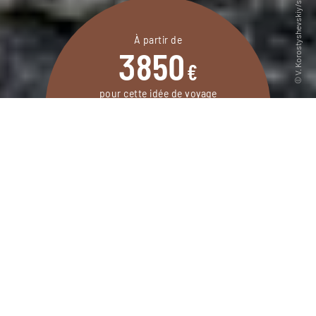
À partir de
3850
€
pour cette idée de voyage
18 jours / 16 nuits
DEMANDER UN DEVIS
Autotour du Chiapas au Yucatán, à l’est du
Mexique, au cœur d’une nature et de sites