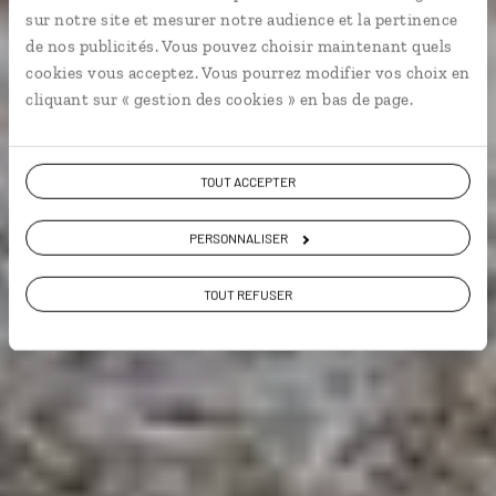
sur notre site et mesurer notre audience et la pertinence
Autotour des sites précolombiens du Chiapas à la
de nos publicités. Vous pouvez choisir maintenant quels
péninsule du Yucatán.
cookies vous acceptez. Vous pourrez modifier vos choix en
cliquant sur « gestion des cookies » en bas de page.
Grands sites
TOUT ACCEPTER
Voir les 109 avis sur les voyages au Mexique
PERSONNALISER
TOUT REFUSER
VOIR LA GALERIE PHOTOS