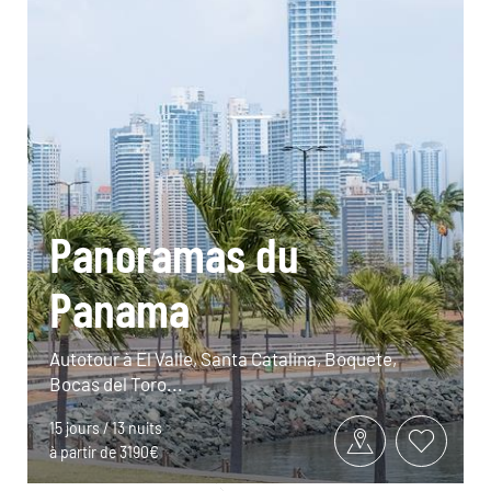
Panoramas du
Panama
Autotour à El Valle, Santa Catalina, Boquete,
Bocas del Toro...
15 jours / 13 nuits
à partir de 3190€