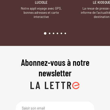
LUCIOLE
LE KIOSQU
Notre appli voyage avec GPS,
La revue de presse 
bonnes adresses et carte
informe de l’actualit
interactive
destination
Abonnez-vous à notre
newsletter