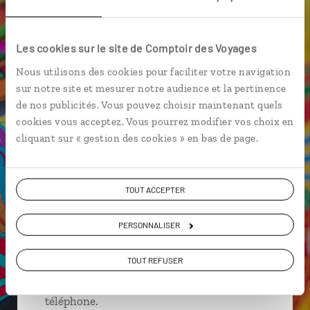
Centro de visitantes de Miraflores
Isla Iguana
Les cookies sur le site de Comptoir des Voyages
Archipel Bocas del Toro
Nous utilisons des cookies pour faciliter votre navigation
sur notre site et mesurer notre audience et la pertinence
de nos publicités. Vous pouvez choisir maintenant quels
cookies vous acceptez. Vous pourrez modifier vos choix en
Mathilde,
cliquant sur « gestion des cookies » en bas de page.
spécialiste Panama
Suivez vos envies et demandez conseils à nos
TOUT ACCEPTER
spécialistes
PERSONNALISER
Ils sauront organiser votre itinéraire au plus
près de vos envies et de la réalité du pays.
TOUT REFUSER
Échangez en face à face ou depuis nos studios
connectés en agence, mais aussi par email ou
téléphone.