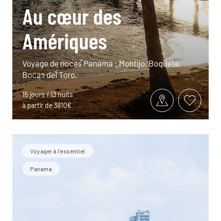
Au cœur des
Amériques
Voyage de noces Panama : Montijo, Boquete,
Bocas del Toro.
15 jours / 13 nuits
à partir de 3810€
Voyager à l’essentiel
Panama