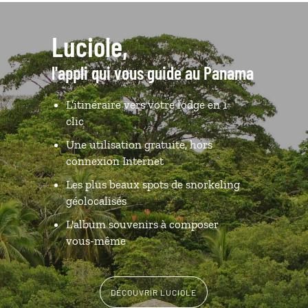
Luciole,
l'appli qui vous guide au Panama
L’itinéraire vers votre lodge en 1
clic
Une utilisation gratuite, hors
connexion Internet
Les plus beaux spots de snorkeling
géolocalisés
L'album souvenirs à composer
vous-même
DÉCOUVRIR LUCIOLE