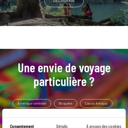
DÉCOUVRIR
Une envie de voyage
particulière ?
Amérique centrale
Boquete
Casco Antiguo
El Valle de Anton
Panama La vieja
Consentement
Détails
À propos des cookies
Archipel Bocas del Toro
Canal de Panama