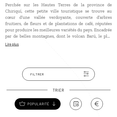
Perchée sur les Hautes Terres de la province de
Chiriquí, cette petite ville touristique se trouve au
cœur d’une vallée verdoyante, couverte d’arbres
fruitiers, de fleurs et de plantations de café, réputées
pour produire les meilleures variétés du pays. Encadrée
par de belles montagnes, dont le volcan Barú, le plus
haut sommet du Panama, à 3 475 m d’altitude, Boquete
Lire plus
est une destination de randonnée, avec de superbes
sentiers. Mais la ville est aussi recherchée pour la
douceur de son climat, très attractif pour les retraités
fortunés, qui viennent s’y installer en nombre.
FILTRER
TRIER
POPULARITÉ