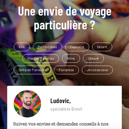
Une envie de voyage
particulière ?
4x4
Barreirinhas
Capoeira
Désert
Ilha das Canarias
Atins
Caburé
Delta de Parnaiba
Fortaleza
Jericoacoara
Ludovic,
spécialiste Brésil
Suivez vos envies et demandez conseils à nos