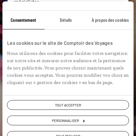
spécialistes
Ils sauront organiser votre itinéraire au plus
Consentement
Détails
À propos des cookies
près de vos envies et de la réalité du pays.
Échangez en face à face ou depuis nos studios
connectés en agence, mais aussi par email ou
Les cookies sur le site de Comptoir des Voyages
téléphone.
Nous utilisons des cookies pour faciliter votre navigation
Vous gardez le même interlocuteur avant,
sur notre site et mesurer notre audience et la pertinence
pendant et après votre voyage.
de nos publicités. Vous pouvez choisir maintenant quels
cookies vous acceptez. Vous pourrez modifier vos choix en
cliquant sur « gestion des cookies » en bas de page.
DEMANDER UN DEVIS
TOUT ACCEPTER
ou
Construisez votre voyage avec un spécialiste Brésil
PERSONNALISER
01 86 95 65 07