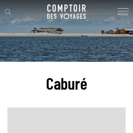
MENU
Caburé