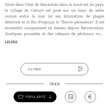
Situé dans l'état de Maranhão dans le nord-est du pays,
le village de Caburé est posé sur un banc de sable
coincé entre la mer (et ses kilomètres de plages
désertes) et le Rio Preguiça, le "fleuve paresseux". Il est
accessible uniquement en bateau depuis Barreirinhas.
Quelques pousadas et des cabanes de pêcheurs vous
accueilleront dans ce décor paradisiaque. Profitez des
Lire plus
mangroves voisines et de Lençóis Pequenos, formés de
dunes et d'étangs d'eau douce. Ce paradis de sable à
l'Infini vous permettra de connaître un grand moment
de sérénité.
FILTRER
TRIER
POPULARITÉ