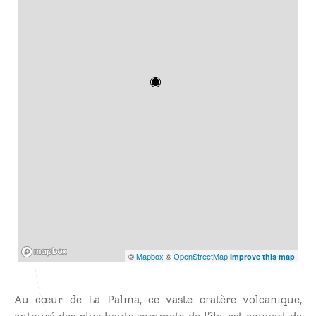
Mapbox
©
Mapbox
©
OpenStreetMap
Improve this map
Au cœur de La Palma, ce vaste cratère volcanique,