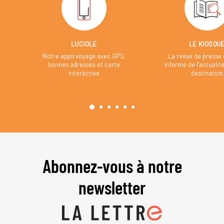
LUCIOLE
LE KIOSQU
Notre appli voyage avec GPS,
La revue de presse 
bonnes adresses et carte
informe de l’actualit
interactive
destination
Abonnez-vous à notre
newsletter