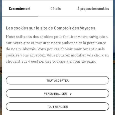
Consentement
Détails
À propos des cookies
Caldeira de Taburiente - La Palma
Cascada El Chorro del Cedro - La Gomera
Les cookies sur le site de Comptoir des Voyages
Forêt de Laurisilva - La Gomera
Garachico - Tenerife
Nous utilisons des cookies pour faciliter votre navigation
Caldeira de Taburiente - La Palma
sur notre site et mesurer notre audience et la pertinence
de nos publicités. Vous pouvez choisir maintenant quels
cookies vous acceptez. Vous pourrez modifier vos choix en
cliquant sur « gestion des cookies » en bas de page.
Adeline,
spécialiste Espagne
TOUT ACCEPTER
Suivez vos envies et demandez conseils à nos
spécialistes
PERSONNALISER
Ils sauront organiser votre itinéraire au plus
TOUT REFUSER
près de vos envies et de la réalité du pays.