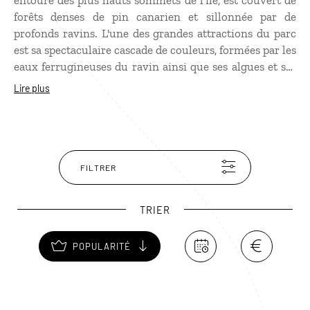
entouré des plus hauts sommets de l’île, est couvert de
forêts denses de pin canarien et sillonnée par de
profonds ravins. L'une des grandes attractions du parc
est sa spectaculaire cascade de couleurs, formées par les
eaux ferrugineuses du ravin ainsi que ses algues et ses
mousses. Plusieurs sentiers adaptés à tous les niveaux
Lire plus
traversent le parc. Il est également possible de se
baigner dans les eaux fraiches du ruisseau de
Taburiente. Le col de La Cumbrecita à plus de 1800 m
d’altitude offre une vue superbe sur la caldeira, très
souvent envahie par les nuages.
FILTRER
TRIER
POPULARITÉ