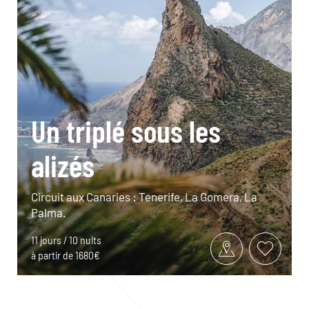
Un triplé sous les
alizés
Circuit aux Canaries : Tenerife, La Gomera, La
Palma.
11 jours / 10 nuits
à partir de 1680€