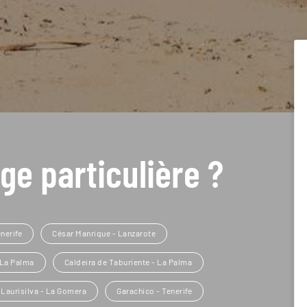
ge particulière ?
nerife
César Manrique - Lanzarote
 La Palma
Caldeira de Taburiente - La Palma
 Laurisilva - La Gomera
Garachico - Tenerife