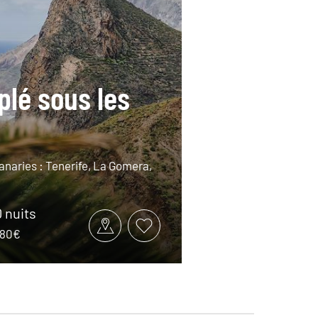
plé sous les
Canaries : Tenerife, La Gomera,
0 nuits
1680€