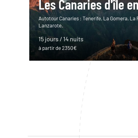
Les Canaries d'île en
Autotour Canaries : Tenerife, La Gomera, La 
Lanzarote.
15 jours / 14 nuits
à partir de 2350€