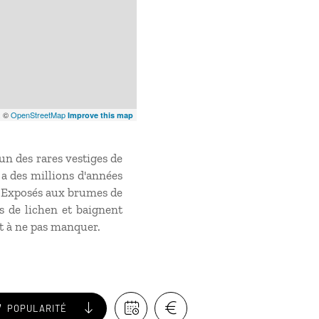
x
©
OpenStreetMap
Improve this map
un des rares vestiges de
 a des millions d'années
é. Exposés aux brumes de
ts de lichen et baignent
t à ne pas manquer.
POPULARITÉ