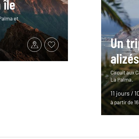
 île
Palma et
Un tri
alizés
Circuit aux 
La Palma.
11 jours / 1
à partir de 