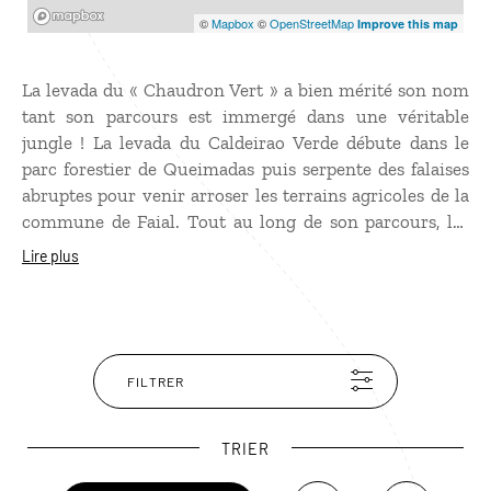
Mapbox
©
Mapbox
©
OpenStreetMap
Improve this map
La levada du « Chaudron Vert » a bien mérité son nom
tant son parcours est immergé dans une véritable
jungle ! La levada du Caldeirao Verde débute dans le
parc forestier de Queimadas puis serpente des falaises
abruptes pour venir arroser les terrains agricoles de la
commune de Faial. Tout au long de son parcours, les
plantes sont extraordinaires : différentes espèces de
Lire plus
cèdres, des hêtres, des lauriers… sans oublier les
nombreuses variétés d’oiseaux. Mais le clou du
spectacle est le cirque final avec son bassin alimenté
par une superbe cascade. Prévoir des vêtements
chauds, de bonnes chaussures et une lampe frontale
FILTRER
pour traverser les petits tunnels.
TRIER