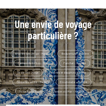
Une envie de voyage
particulière ?
Arco de Sao Jorge - Madère
Boaventura - Madère
Camara de Lobos - Madère
Funchal - Madère
Île de Sao Jorge
Baleines et dauphins Madère
Caldeirao verde - Madère
Encumeada - Madère
Île de Porto Santo
Jardim do Mar - Madère