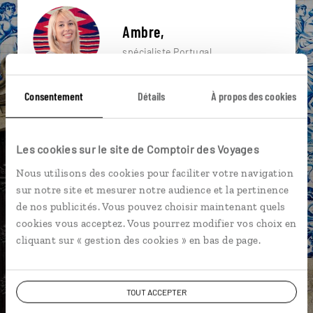
Ambre,
spécialiste Portugal
Suivez vos envies et demandez conseils à nos
Consentement
Détails
À propos des cookies
spécialistes
Ils sauront organiser votre itinéraire au plus
Les cookies sur le site de Comptoir des Voyages
près de vos envies et de la réalité du pays.
Nous utilisons des cookies pour faciliter votre navigation
Échangez en face à face ou depuis nos studios
sur notre site et mesurer notre audience et la pertinence
connectés en agence, mais aussi par email ou
de nos publicités. Vous pouvez choisir maintenant quels
téléphone.
cookies vous acceptez. Vous pourrez modifier vos choix en
Vous gardez le même interlocuteur avant,
cliquant sur « gestion des cookies » en bas de page.
pendant et après votre voyage.
TOUT ACCEPTER