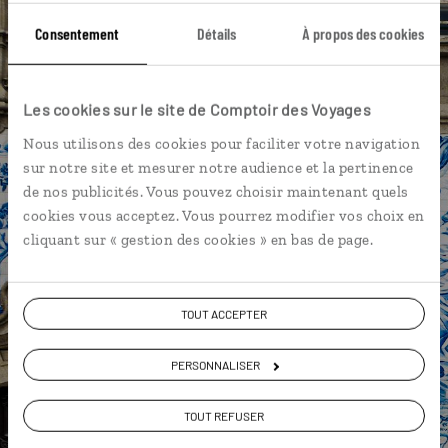
Camara de Lobos - Madère
Funchal - Madère
Consentement
Détails
À propos des cookies
Île de Sao Jorge
Baleines et dauphins Madère
Cabo Girao - Madère
Île de Porto Santo
Les cookies sur le site de Comptoir des Voyages
Jardin botanique de Funchal - Madère
Nous utilisons des cookies pour faciliter votre navigation
sur notre site et mesurer notre audience et la pertinence
Laurisilva - Madère
de nos publicités. Vous pouvez choisir maintenant quels
cookies vous acceptez. Vous pourrez modifier vos choix en
cliquant sur « gestion des cookies » en bas de page.
Ambre,
spécialiste Portugal
TOUT ACCEPTER
Suivez vos envies et demandez conseils à nos
PERSONNALISER
spécialistes
TOUT REFUSER
Ils sauront organiser votre itinéraire au plus