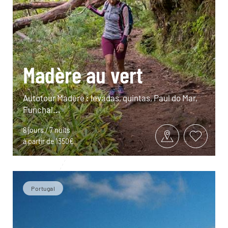
Madère au vert
Autotour Madère : levadas, quintas, Paul do Mar,
Funchal...
8 jours / 7 nuits
à partir de 1350€
Portugal