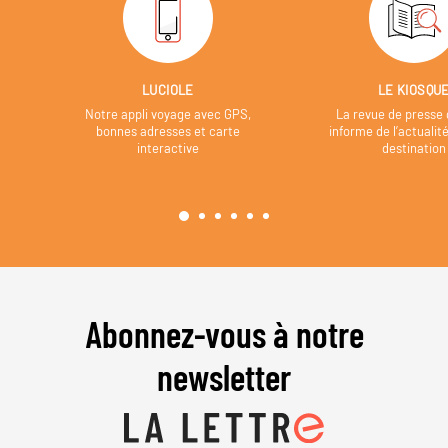
LUCIOLE
LE KIOSQU
Notre appli voyage avec GPS,
La revue de presse 
bonnes adresses et carte
informe de l’actualit
interactive
destination
Abonnez-vous à notre
newsletter