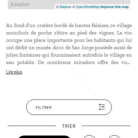
Mapbox
©
Mapbox
©
OpenStreetMap
Improve this map
Au fond d’un cratère bordé de hautes falaises, ce village
mouchoir de poche s’étire au pied des vignes. Le vin
occupe une place importante pour les habitants qui lui
ont dédié un musée. Arco de Sao Jorge possède aussi de
jolies fontaines qui fournissaient autrefois le village en
eau potable. De nombreux miradors offre des vues
imprenables sur l’océan et les falaises. Ne manquez pas
Lire plus
la roseraie de Quinta do Arco. Ce jardin possède
plusieurs dizaines de milliers de rosiers, dont de
nombreuses espèces rares.
FILTRER
TRIER