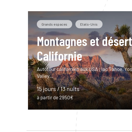
Grands espaces
Etats-Unis
Montagnes et désert
Californie
Autotour californien aux USA : lac Tahoe, Yo
Valley…
15 jours / 13 nuits
à partir de 2950€