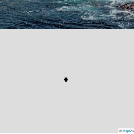
©
Mapbo