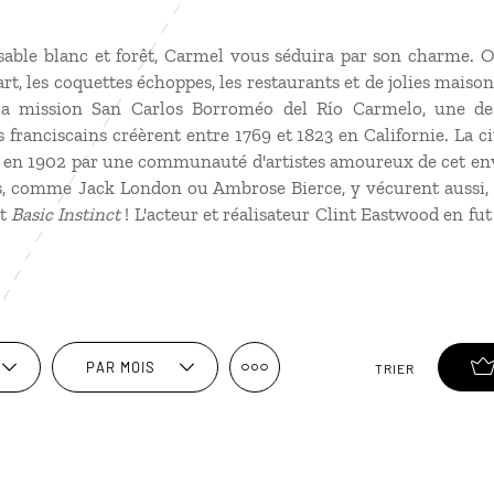
sable blanc et forêt, Carmel vous séduira par son charme. 
rt, les coquettes échoppes, les restaurants et de jolies maison
r la mission San Carlos Borroméo del Río Carmelo, une d
s franciscains créèrent entre 1769 et 1823 en Californie. La c
e en 1902 par une communauté d'artistes amoureux de cet en
, comme Jack London ou Ambrose Bierce, y vécurent aussi, e
nt
Basic Instinct
! L'acteur et réalisateur Clint Eastwood en f
PAR MOIS
TRIER