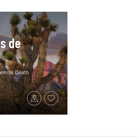
s de
semite, Death