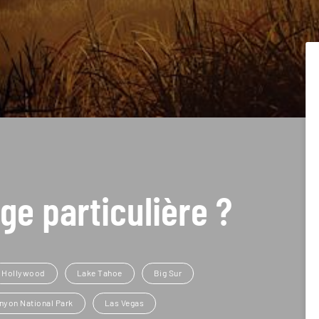
ge particulière ?
Hollywood
Lake Tahoe
Big Sur
nyon National Park
Las Vegas