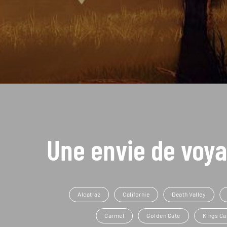
Une envie de voya
Alcatraz
Californie
Death Valley
Carmel
Golden Gate
Kings Ca