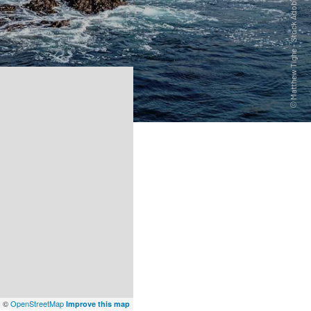
x
©
OpenStreetMap
Improve this map