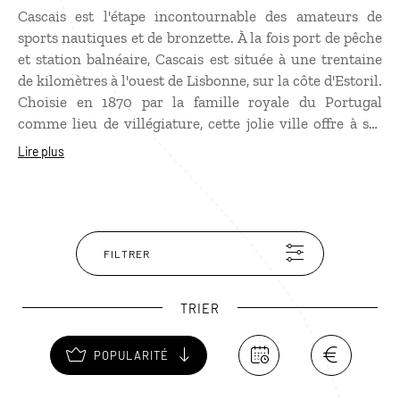
Cascais est l'étape incontournable des amateurs de
sports nautiques et de bronzette. À la fois port de pêche
et station balnéaire, Cascais est située à une trentaine
de kilomètres à l'ouest de Lisbonne, sur la côte d'Estoril.
Choisie en 1870 par la famille royale du Portugal
comme lieu de villégiature, cette jolie ville offre à ses
visiteurs une architecture remarquable mêlant azulejos
Lire plus
et éléments Art nouveau. Ne manquez pas la visite du
musée installé dans le Palácio dos Condes de Castro
Guimarães. Outre une vaste collection de meubles
indo-portugais, d'azulejos, de livres précieux et d'objets
d'orfèvrerie, vous y verrez un étonnant orgue-armoire
FILTRER
daté de 1753. Faites-aussi un saut jusqu'à la Boca do
Inferno (Bouche de l'Enfer), impressionnant gouffre
TRIER
d'effondrement marin.
POPULARITÉ