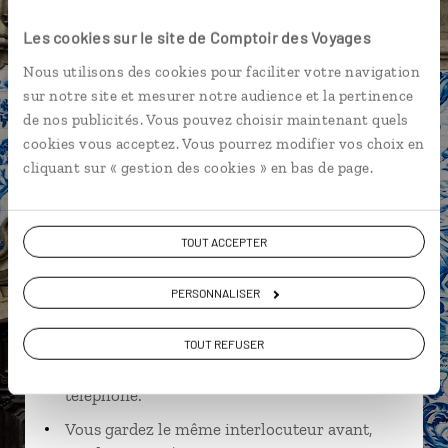
Castro Marim
Evora
Les cookies sur le site de Comptoir des Voyages
Nous utilisons des cookies pour faciliter votre navigation
sur notre site et mesurer notre audience et la pertinence
de nos publicités. Vous pouvez choisir maintenant quels
Steven,
cookies vous acceptez. Vous pourrez modifier vos choix en
cliquant sur « gestion des cookies » en bas de page.
spécialiste Portugal
Suivez vos envies et demandez conseils à nos
TOUT ACCEPTER
spécialistes
Ils sauront organiser votre itinéraire au plus
PERSONNALISER
près de vos envies et de la réalité du pays.
TOUT REFUSER
Échangez en face à face ou depuis nos studios
connectés en agence, mais aussi par email ou
téléphone.
Vous gardez le même interlocuteur avant,