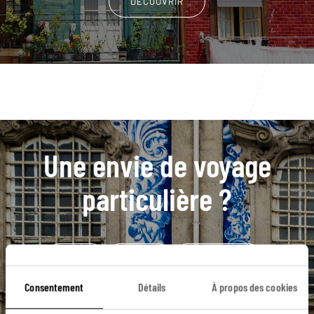
DÉCOUVRIR
Une envie de voyage
particulière ?
Cascais
Lisbonne
Parc de la Pena
Quartier de Belem
Quartier du Bairro Alto
Consentement
Détails
À propos des cookies
Albufeira
Algarve
Cabo de Sao Vicente