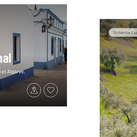
En famille Es
nal
 et Algarve.