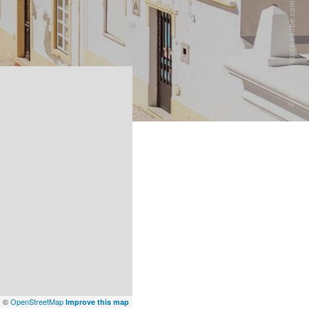
x
©
OpenStreetMap
Improve this map