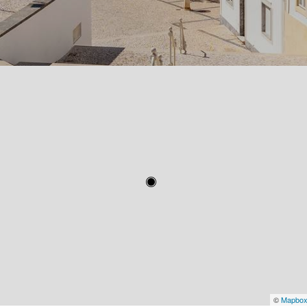
©
Mapbo