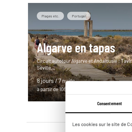
Plages etc.
Portugal
Algarve en tapas
Circuit autotour Algarve et Andalousie : Tavir
Séville...
8 jours / 7 nuits
à partir de 1050€
Consentement
Les cookies sur le site de 