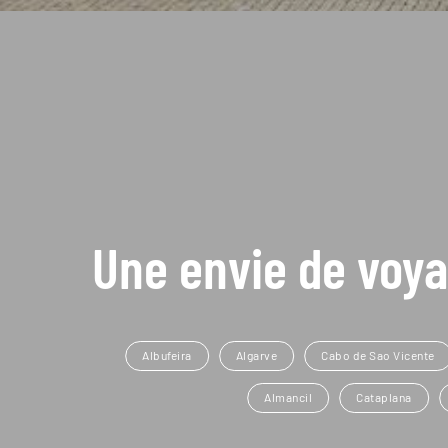
Une envie de voya
Albufeira
Algarve
Cabo de Sao Vicente
Almancil
Cataplana