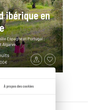
d ibérique en
le
ille Espagne et Portugal :
t Algarve.
nuits
1200€
À propos des cookies