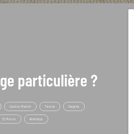
ge particulière ?
Castro Marim
Tavira
Sagres
El Rocio
Alentejo