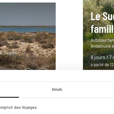
Le Su
famil
Autotour fam
Andalousie e
a, Sagres,
8 jours / 7 
à partir de 
Détails
Comptoir des Voyages