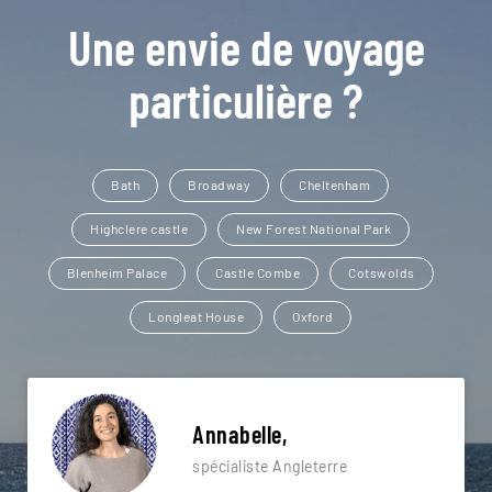
Une envie de voyage
particulière ?
Bath
Broadway
Cheltenham
Highclere castle
New Forest National Park
Blenheim Palace
Castle Combe
Cotswolds
Longleat House
Oxford
Annabelle,
spécialiste Angleterre