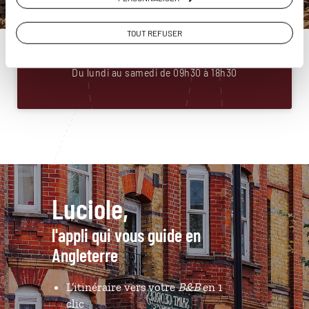
Angleterre
01 88 32 32 87
TOUT REFUSER
Du lundi au samedi de 09h30 à 18h30
Luciole,
l'appli qui vous guide en
Angleterre
L’itinéraire vers votre
B&B
en 1
clic