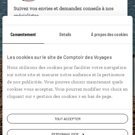
Suivez vos envies et demandez conseils à nos
spécialistes
Ils sauront organiser votre itinéraire au plus
Consentement
Détails
À propos des cookies
près de vos envies et de la réalité du pays.
Échangez en face à face ou depuis nos studios
connectés en agence, mais aussi par email ou
Les cookies sur le site de Comptoir des Voyages
téléphone.
Nous utilisons des cookies pour faciliter votre navigation
Vous gardez le même interlocuteur avant,
sur notre site et mesurer notre audience et la pertinence
pendant et après votre voyage.
de nos publicités. Vous pouvez choisir maintenant quels
cookies vous acceptez. Vous pourrez modifier vos choix en
cliquant sur « gestion des cookies » en bas de page.
DEMANDER UN DEVIS
TOUT ACCEPTER
ou
Construisez votre voyage avec un spécialiste
PERSONNALISER