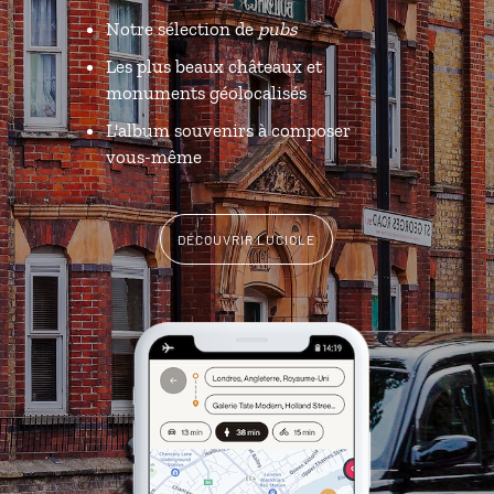
Notre sélection de
pubs
Les plus beaux châteaux et
monuments géolocalisés
L'album souvenirs à composer
vous-même
DÉCOUVRIR LUCIOLE