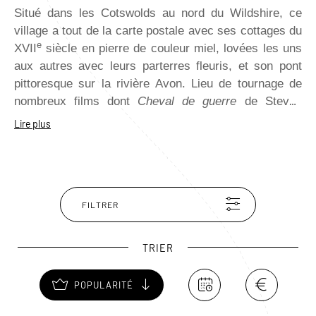
Situé dans les Cotswolds au nord du Wildshire, ce
village a tout de la carte postale avec ses cottages du
e
XVII
siècle en pierre de couleur miel, lovées les uns
aux autres avec leurs parterres fleuris, et son pont
pittoresque sur la rivière Avon. Lieu de tournage de
nombreux films dont
Cheval de guerre
de Steven
Spielberg et la fameuse série
Downton Abbey
, Castle
Lire plus
Combe possède un marché médiéval où était autrefois
vendu la laine de mouton qui fit la fortune de la ville
ainsi qu’une église dotée de la plus vieille horloge du
pays. Ses quelques pubs et restaurants méritent une
FILTRER
halte gourmande et cosy.
TRIER
POPULARITÉ