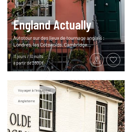
England Actually
Autotour sur des lieux de tournage anglais :
Londres, les Cotswolds, Cambridge…
11 jours / 10 nuits
à partir de 2600€
Voyager à l’essentiel
Angleterre