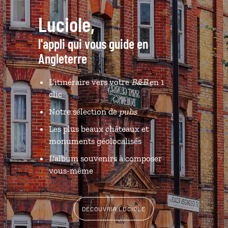
Luciole,
l'appli qui vous guide en
Angleterre
L’itinéraire vers votre
B&B
en 1
clic
Notre sélection de
pubs
Les plus beaux châteaux et
monuments géolocalisés
L'album souvenirs à composer
vous-même
DÉCOUVRIR LUCIOLE