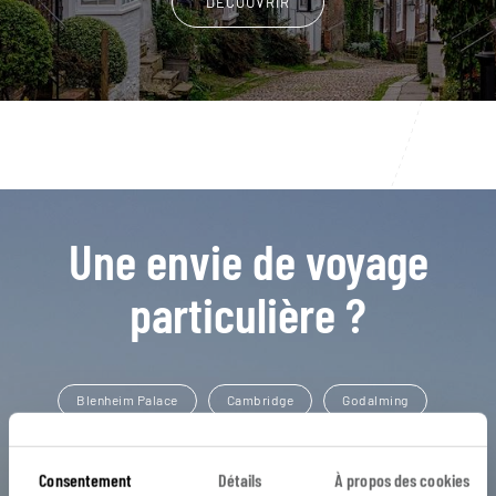
DÉCOUVRIR
Une envie de voyage
particulière ?
Blenheim Palace
Cambridge
Godalming
Londres
Snowshill
Bath
Broadway
Consentement
Détails
À propos des cookies
Cheltenham
Highclere castle