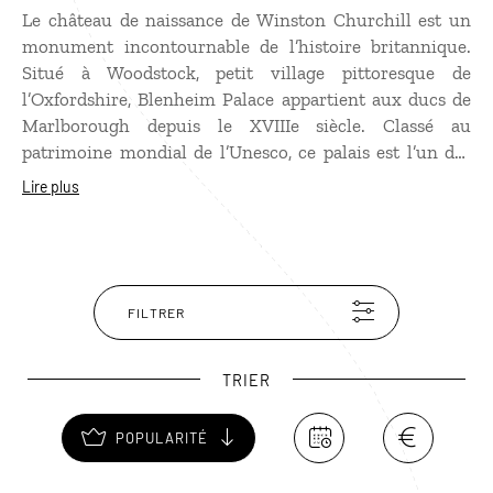
Le château de naissance de Winston Churchill est un
monument incontournable de l’histoire britannique.
Situé à Woodstock, petit village pittoresque de
l’Oxfordshire, Blenheim Palace appartient aux ducs de
Marlborough depuis le XVIIIe siècle. Classé au
patrimoine mondial de l’Unesco, ce palais est l’un des
rares exemples du style baroque à l’anglaise. Ses
Lire plus
splendides plafonds et ses tapisseries ainsi que
l’exposition dédiée au célèbre premier ministre en font
en lieu chargé d’histoire. La visite de Blenheim Palace
serait incomplète sans la découverte de ses jardins
splendides aux pelouses impeccables et aux jets d’eau
FILTRER
en terrasse. Idéal pour un pique-nique aux beaux jours.
TRIER
POPULARITÉ