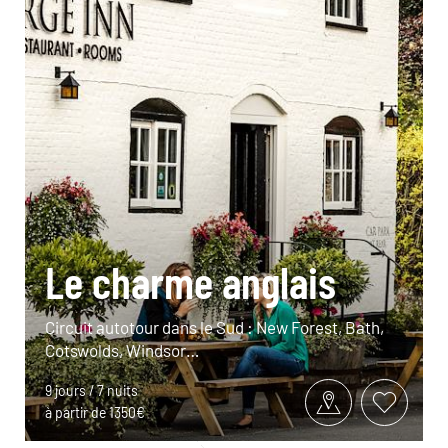
Le charme anglais
Circuit autotour dans le Sud : New Forest, Bath,
Cotswolds, Windsor…
9 jours / 7 nuits
à partir de 1350€