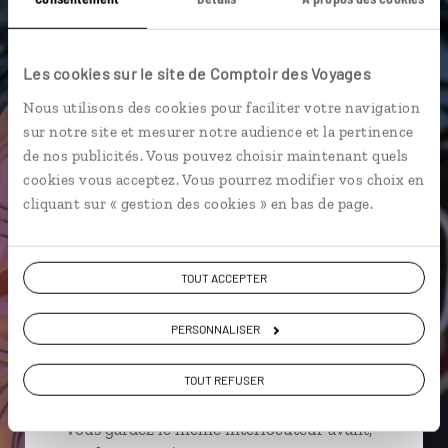
Catlins Coast
Les cookies sur le site de Comptoir des Voyages
Nous utilisons des cookies pour faciliter votre navigation
sur notre site et mesurer notre audience et la pertinence
Aurélie,
de nos publicités. Vous pouvez choisir maintenant quels
spécialiste Nouvelle-Zélande
cookies vous acceptez. Vous pourrez modifier vos choix en
cliquant sur « gestion des cookies » en bas de page.
Suivez vos envies et demandez conseils à nos
spécialistes
TOUT ACCEPTER
Ils sauront organiser votre itinéraire au plus
près de vos envies et de la réalité du pays.
PERSONNALISER
Échangez en face à face ou depuis nos studios
connectés en agence, mais aussi par email ou
TOUT REFUSER
téléphone.
Vous gardez le même interlocuteur avant,