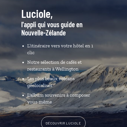
Luciole,
l'appli qui vous guide en
Nouvelle-Zélande
L’itinéraire vers votre hôtel en 1
clic
Notre sélection de cafés et
restaurants à Wellington
Les plus beaux volcans
géolocalisés
L'album souvenirs à composer
vous-même
DÉCOUVRIR LUCIOLE