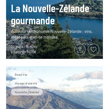
La Nouvelle-Zélande
gourmande
Autotour gastronomie Nouvelle-Zélande : vins,
meat pies, miel de manuka.
20 jours / 16 nuits
à partir de 5400€
Road trip
Voyage d'une vie
Nouvelle-Zélande