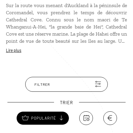
Sur la route vous menant d'Auckland à la péninsule de
Coromandel, vous prendrez le temps de découvrir
Cathedral Cove. Connu sous le nom maori de Te
Whanganui-A-Hei, "la grande baie de Hei", Cathedral
Cove est une réserve marine. La plage de Hahei offre un
point de vue de toute beauté sur les îles au large. Une
randonnée d'1h30 vous permettra de prendre de la
Lire plus
hauteur et d'admirer le paysage du haut des falaises. Et
pour terminer la journée dans la démesure, misez sur
des moules géantes de la région. Petits et grands se
régaleront ! Prévoir eau et pique-nique.
FILTRER
TRIER
POPULARITÉ