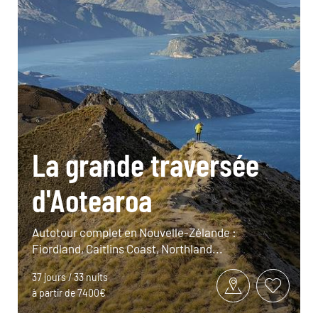
La grande traversée
d'Aotearoa
Autotour complet en Nouvelle-Zélande :
Fiordland, Caitlins Coast, Northland...
37 jours / 33 nuits
à partir de 7400€