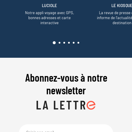
LUCIOLE
LE KIOSQU
Notre appli voyage avec GPS,
La revue de presse 
bonnes adresses et carte
informe de l’actualit
interactive
destination
Abonnez-vous à notre
newsletter