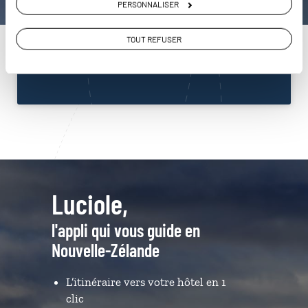
PERSONNALISER
Nouvelle-Zélande
01 86 95 65 46
TOUT REFUSER
Du lundi au samedi de 09h30 à 18h30
Luciole,
l'appli qui vous guide en
Nouvelle-Zélande
L’itinéraire vers votre hôtel en 1
clic