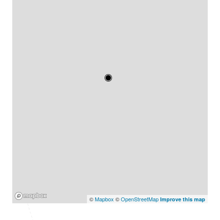
Mapbox
©
Mapbox
©
OpenStreetMap
Improve this map