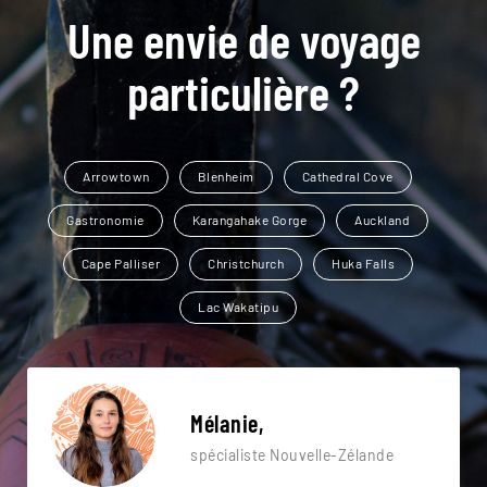
Une envie de voyage
particulière ?
Arrowtown
Blenheim
Cathedral Cove
Gastronomie
Karangahake Gorge
Auckland
Cape Palliser
Christchurch
Huka Falls
Lac Wakatipu
Mélanie,
spécialiste Nouvelle-Zélande