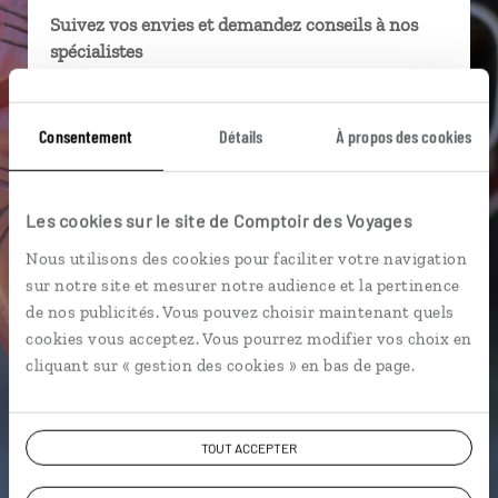
Suivez vos envies et demandez conseils à nos
spécialistes
Ils sauront organiser votre itinéraire au plus
près de vos envies et de la réalité du pays.
Consentement
Détails
À propos des cookies
Échangez en face à face ou depuis nos studios
connectés en agence, mais aussi par email ou
téléphone.
Les cookies sur le site de Comptoir des Voyages
Vous gardez le même interlocuteur avant,
Nous utilisons des cookies pour faciliter votre navigation
pendant et après votre voyage.
sur notre site et mesurer notre audience et la pertinence
de nos publicités. Vous pouvez choisir maintenant quels
cookies vous acceptez. Vous pourrez modifier vos choix en
cliquant sur « gestion des cookies » en bas de page.
DEMANDER UN DEVIS
TOUT ACCEPTER
ou
Construisez votre voyage avec un spécialiste