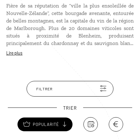
Fière de sa réputation de “ville la plus ensoleillée de
Nouvelle-Zélande“, cette bourgade avenante, entourée
de belles montagnes, est la capitale du vin de la région
de Marlborough. Plus de 20 domaines viticoles sont
situés à proximité de Blenheim, produisant
principalement du chardonnay et du sauvignon blanc,
dont certaines cuvées n’ont rien à envier aux
Lire plus
productions françaises. De nombreuses visites-
dégustations sont organisées depuis Blenheim. Dans la
ville, il est conseillé de flâner et de profiter des
agréables terrasses de café. À voir pendant votre
passage, les Woodend Gardens pour leurs massifs de
FILTRER
roses et dahlias extraordinaires.
TRIER
POPULARITÉ