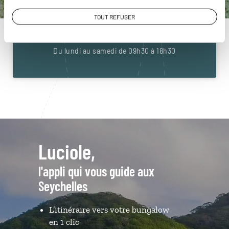
Seychelles
TOUT REFUSER
01 85 08 23 59
Du lundi au samedi de 09h30 à 18h30
Luciole,
l'appli qui vous guide aux
Seychelles
L’itinéraire vers votre bungalow
en 1 clic