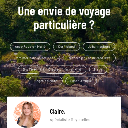
Une envie de voyage
particulière ?
Anse Royale - Mahé
Cerf Island
Johannesburg
Parc marin de Sainte Anne
Réserve privée de Madikwe
Big Five
Cradle of Humankind
Mahé
Plages de Mahé
Safari Afrique
Claire,
spécialiste Seychelles