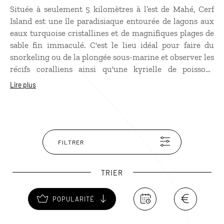
Située à seulement 5 kilomètres à l’est de Mahé, Cerf
Island est une île paradisiaque entourée de lagons aux
eaux turquoise cristallines et de magnifiques plages de
sable fin immaculé. C'est le lieu idéal pour faire du
snorkeling ou de la plongée sous-marine et observer les
récifs coralliens ainsi qu'une kyrielle de poissons
tropicaux multicolores, des raies manta, des requins-
Lire plus
baleines (immenses mais inoffensifs)… À l’intérieur de la
jungle luxuriante de l’île, partez à la rencontre des
tortues, des roussettes géantes et d’innombrables
oiseaux enchanteurs. Place ensuite à de savoureuses
dégustations de fruits exotiques et de poissons grillés
FILTRER
confortablement installés les pieds dans le sable et la
tête dans les étoiles.
TRIER
POPULARITÉ