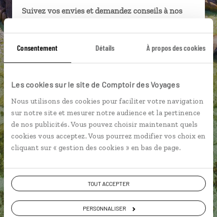
Suivez vos envies et demandez conseils à nos
spécialistes
Ils sauront organiser votre itinéraire au plus
Consentement
Détails
À propos des cookies
près de vos envies et de la réalité du pays.
Échangez en face à face ou depuis nos studios
connectés en agence, mais aussi par email ou
Les cookies sur le site de Comptoir des Voyages
téléphone.
Nous utilisons des cookies pour faciliter votre navigation
Vous gardez le même interlocuteur avant,
sur notre site et mesurer notre audience et la pertinence
pendant et après votre voyage.
de nos publicités. Vous pouvez choisir maintenant quels
cookies vous acceptez. Vous pourrez modifier vos choix en
cliquant sur « gestion des cookies » en bas de page.
DEMANDER UN DEVIS
TOUT ACCEPTER
ou
PERSONNALISER
Construisez votre voyage avec un spécialiste