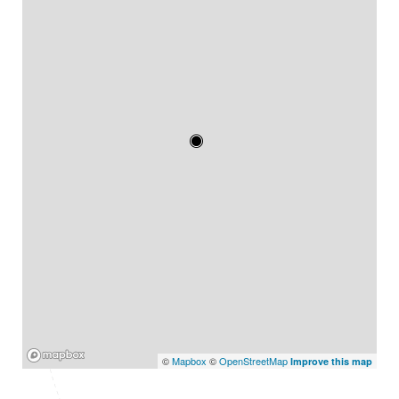
Mapbox
©
Mapbox
©
OpenStreetMap
Improve this map