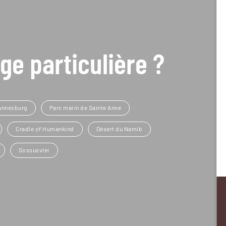
ge particulière ?
annesburg
Parc marin de Sainte Anne
Cradle of Humankind
Désert du Namib
Sossusvlei