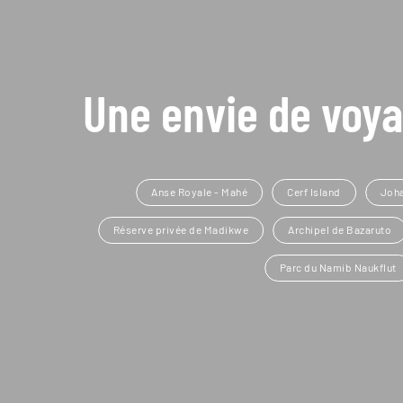
Une envie de voya
Anse Royale - Mahé
Cerf Island
Joh
Réserve privée de Madikwe
Archipel de Bazaruto
Parc du Namib Naukflut