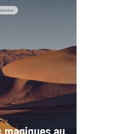
Namibie
 magiques au