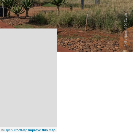
x
©
OpenStreetMap
Improve this map