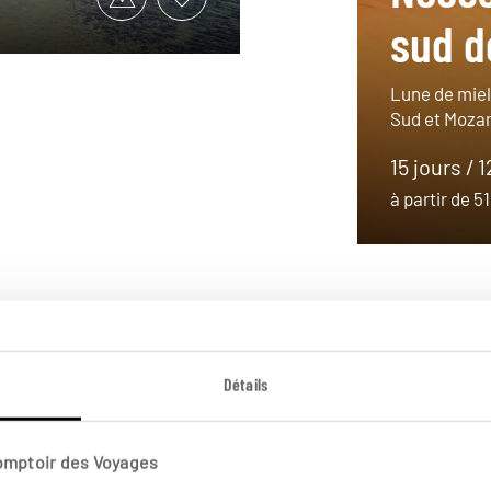
sud d
Lune de miel
Sud et Moza
15 jours / 
à partir de 
Détails
Comptoir des Voyages