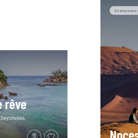
En amoureux 
e rêve
 Seychelles.
Noces