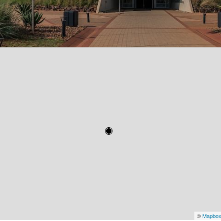
©
Mapbo