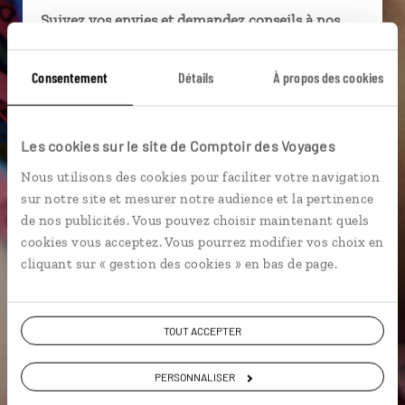
Suivez vos envies et demandez conseils à nos
spécialistes
Consentement
Détails
À propos des cookies
Ils sauront organiser votre itinéraire au plus
près de vos envies et de la réalité du pays.
Échangez en face à face ou depuis nos studios
Les cookies sur le site de Comptoir des Voyages
connectés en agence, mais aussi par email ou
téléphone.
Nous utilisons des cookies pour faciliter votre navigation
sur notre site et mesurer notre audience et la pertinence
Vous gardez le même interlocuteur avant,
de nos publicités. Vous pouvez choisir maintenant quels
pendant et après votre voyage.
cookies vous acceptez. Vous pourrez modifier vos choix en
cliquant sur « gestion des cookies » en bas de page.
DEMANDER UN DEVIS
TOUT ACCEPTER
ou
PERSONNALISER
Construisez votre voyage avec un spécialiste Brésil