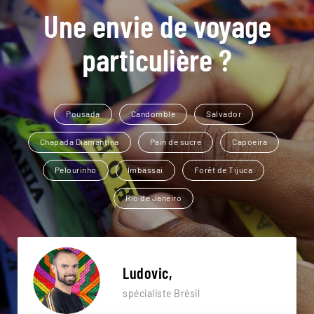
Une envie de voyage
particulière ?
Pousada
Candomble
Salvador
Chapada Diamantina
Pain de sucre
Capoeira
Pelourinho
Imbassai
Forêt de Tijuca
Rio de Janeiro
Ludovic,
spécialiste Brésil