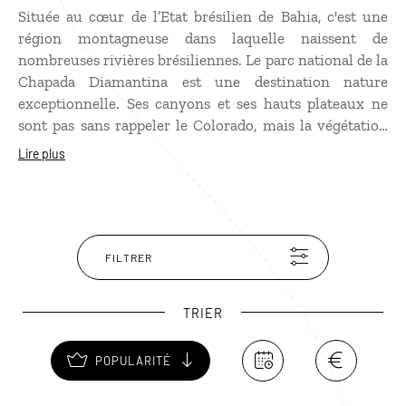
Située au cœur de l’Etat brésilien de Bahia, c'est une
région montagneuse dans laquelle naissent de
nombreuses rivières brésiliennes. Le parc national de la
Chapada Diamantina est une destination nature
exceptionnelle. Ses canyons et ses hauts plateaux ne
sont pas sans rappeler le Colorado, mais la végétation
exubérante, où se détachent d’incroyables orchidées,
Lire plus
est typique du climat tropical. Propice à la randonnée,
la Chapada Diamantina possède de nombreuses
cascades et des magnifiques points de vue, notamment
autour de la jolie ville coloniale de Lençois.
FILTRER
TRIER
POPULARITÉ