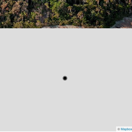
©
Mapbo