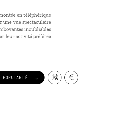
a montée en téléphérique
ir une vue spectaculaire
lamboyantes inoubliables
r leur activité préférée
POPULARITÉ