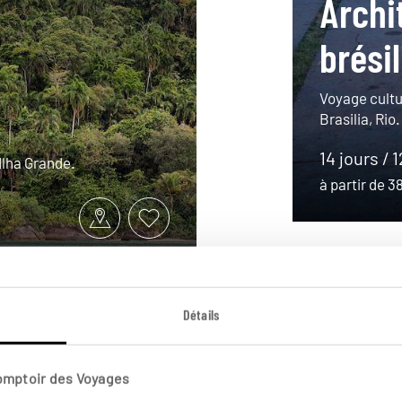
Archi
brési
Voyage cultur
Brasilia, Rio.
14 jours / 
Ilha Grande.
à partir de 
Détails
Comptoir des Voyages