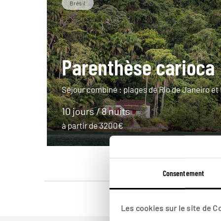
Brésil
Parenthèse carioca
Séjour combiné : plages de Rio de Janeiro et 
10 jours / 8 nuits
à partir de 3200€
Consentement
Les cookies sur le site de 