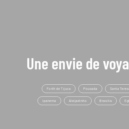
Une envie de voya
Forêt de Tijuca
Pousada
Santa Teres
Ipanema
Aleijadinho
Brasilia
Eg