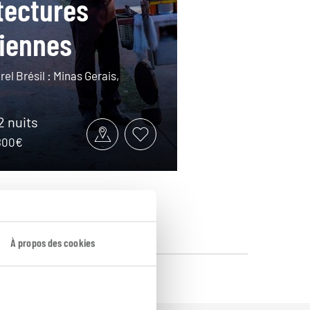
tectures
liennes
el Brésil : Minas Gerais,
12 nuits
3800€
À propos des cookies