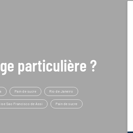
ge particulière ?
a
Pain de sucre
Rio de Janeiro
lise Sao Francisco de Assi
Pain de sucre