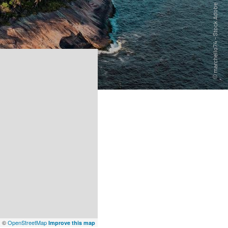
x
©
OpenStreetMap
Improve this map