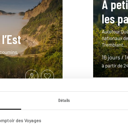
À pet
les p
Autotour Qué
l’Est
nationaux de
Tremblant…
scoumins,
16 jours / 
à partir de 
Détails
Comptoir des Voyages