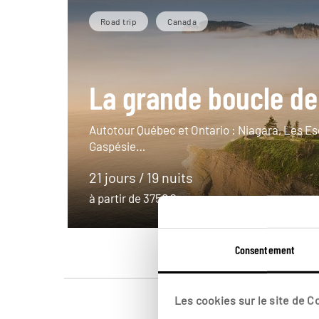
Road trip
Canada
La grande boucle de 
Autotour Québec et Ontario : Niagara, Les E
Gaspésie…
21 jours / 19 nuits
à partir de 3750€
Consentement
Les cookies sur le site de 