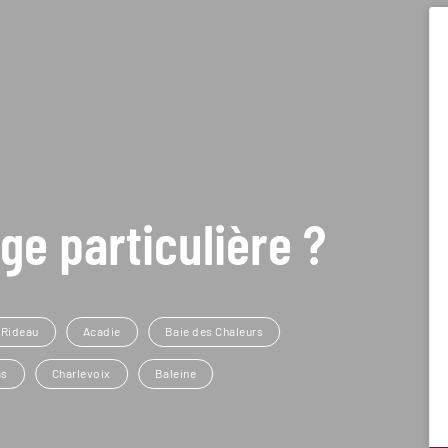
ge particulière ?
 Rideau
Acadie
Baie des Chaleurs
as
Charlevoix
Baleine