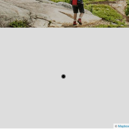
©
Mapbo