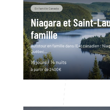
En famille Canada
Niagara et Saint-La
famille
Autotour en famille dans l’Est canadien : Niag
Québec…
16 jours / 14 nuits
à partir de 2400€