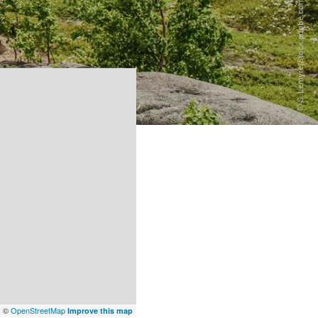
x
©
OpenStreetMap
Improve this map