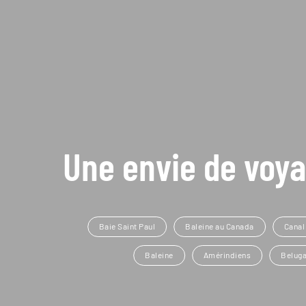
Une envie de voya
Baie Saint Paul
Baleine au Canada
Canal
Baleine
Amérindiens
Belug