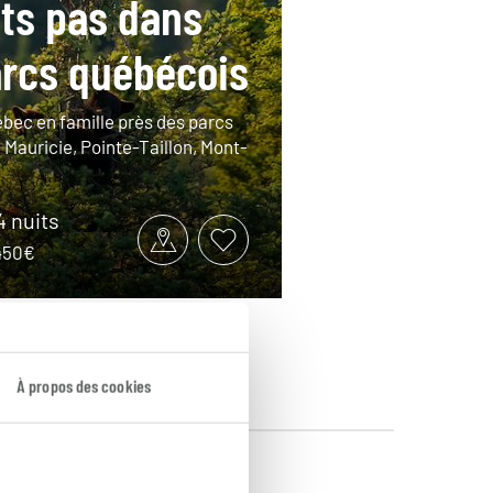
its pas dans
arcs québécois
bec en famille près des parcs
 Mauricie, Pointe-Taillon, Mont-
14 nuits
2450€
À propos des cookies