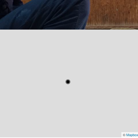
©
Mapbo