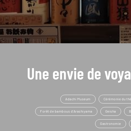
Une envie de voya
Adachi Museum
Cérémonie du th
Forêt de bambous d'Arashiyama
Geisha
B
Gastronomie