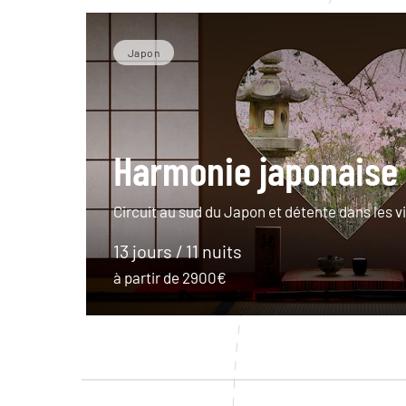
Japon
Harmonie japonaise
Circuit au sud du Japon et détente dans les v
13 jours / 11 nuits
à partir de 2900€