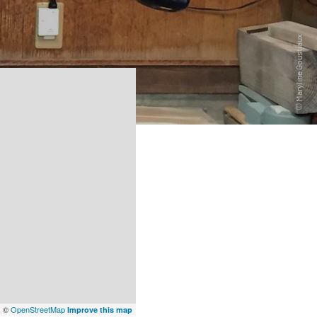
x
©
OpenStreetMap
Improve this map