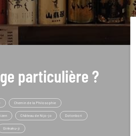
ge particulière ?
é
Chemin de la Philosophie
izen
Château de Nijo-jo
Dotonbori
Ginkaku-ji