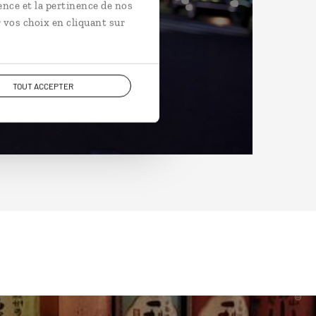
ence et la pertinence de nos
 vos choix en cliquant sur
TOUT ACCEPTER