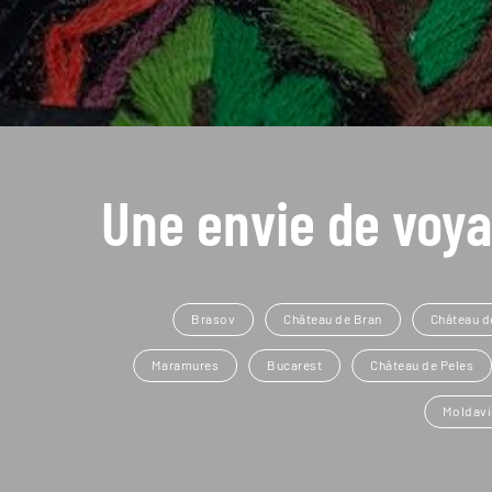
Une envie de voya
Brasov
Château de Bran
Château d
Maramures
Bucarest
Château de Peles
Moldavi