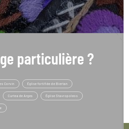
ge particulière ?
es Corvin
Église fortifiée de Biertan
Curtea de Arges
Église Stavropoleos
e