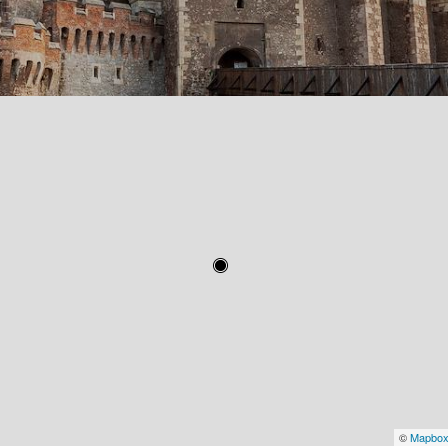
©
Mapbo