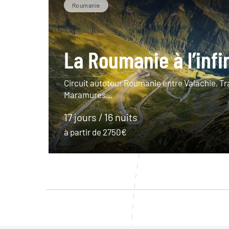
Roumanie
La Roumanie à l’infi
Circuit autotour Roumanie entre Valachie, Tr
Maramures…
17 jours / 16 nuits
à partir de 2750€