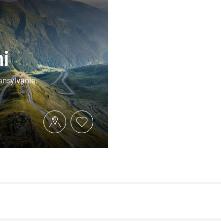
ni
ansylvanie,