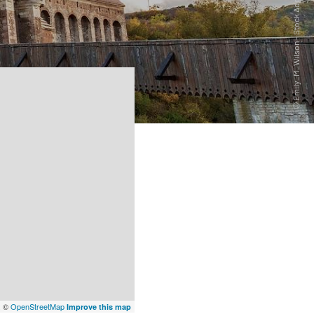
x
©
OpenStreetMap
Improve this map