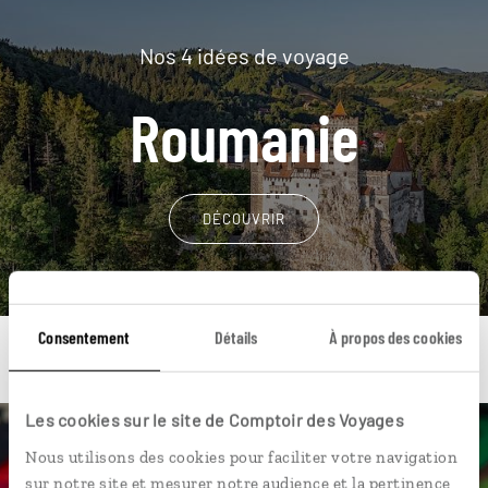
Nos 4 idées de voyage
Roumanie
DÉCOUVRIR
Consentement
Détails
À propos des cookies
Les cookies sur le site de Comptoir des Voyages
Une envie de voyage
Nous utilisons des cookies pour faciliter votre navigation
sur notre site et mesurer notre audience et la pertinence