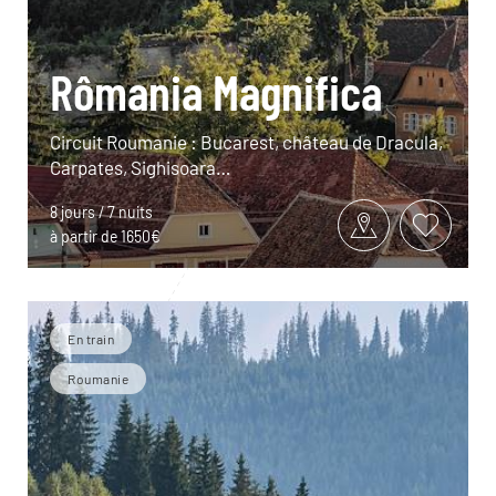
Rômania Magnifica
Circuit Roumanie : Bucarest, château de Dracula,
Carpates, Sighisoara…
8 jours / 7 nuits
à partir de 1650€
En train
Roumanie