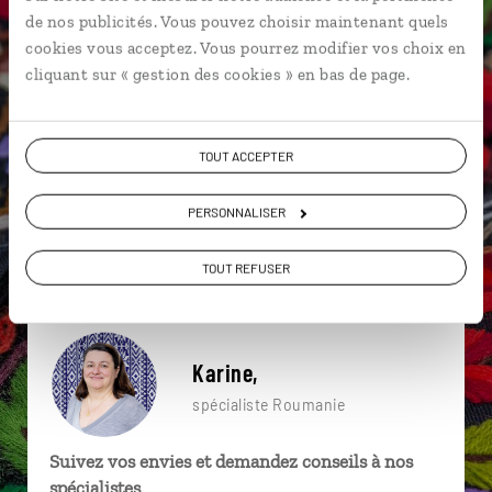
particulière ?
de nos publicités. Vous pouvez choisir maintenant quels
cookies vous acceptez. Vous pourrez modifier vos choix en
cliquant sur « gestion des cookies » en bas de page.
Brasov
Château de Bran
Curtea de Arges
TOUT ACCEPTER
Bratislava
Budapest
Château de Peles
Bucarest
Château des Corvin
PERSONNALISER
Église fortifiée de Biertan
Bucarest
TOUT REFUSER
Karine,
spécialiste Roumanie
Suivez vos envies et demandez conseils à nos
spécialistes