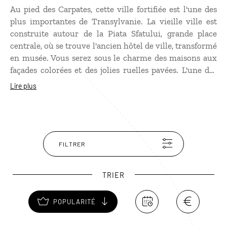
Au pied des Carpates, cette ville fortifiée est l'une des
plus importantes de Transylvanie. La vieille ville est
construite autour de la Piata Sfatului, grande place
centrale, où se trouve l'ancien hôtel de ville, transformé
en musée. Vous serez sous le charme des maisons aux
façades colorées et des jolies ruelles pavées. L'une des
plus populaires est la Strada Republicii, grande rue
Lire plus
piétonne, bordée de cafés et de boutiques. Ne manquez
pas l'église Noire, chef-d'œuvre gothique, qui doit son
e
nom à un incendie au XVII
siècle ayant noirci ses
murs. Témoignages du passé défensif de Brasov, le
Bastion des Tisserands et les remparts fortifiés se
FILTRER
parcourent à pied.
TRIER
POPULARITÉ