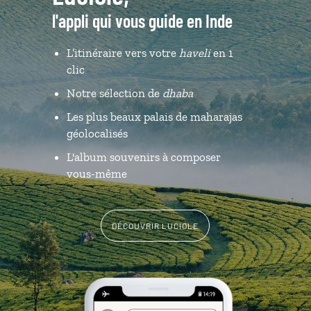
l'appli qui vous guide en Inde
L’itinéraire vers votre
haveli
en 1
clic
Notre sélection de
dhaba
Les plus beaux palais de maharajas
géolocalisés
L'album souvenirs à composer
vous-même
DÉCOUVRIR LUCIOLE