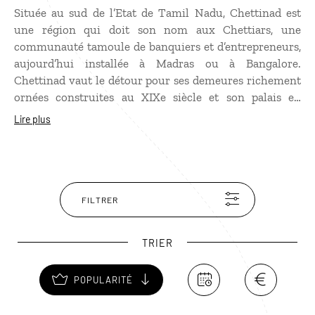
Située au sud de l’Etat de Tamil Nadu, Chettinad est
une région qui doit son nom aux Chettiars, une
communauté tamoule de banquiers et d’entrepreneurs,
aujourd’hui installée à Madras ou à Bangalore.
Chettinad vaut le détour pour ses demeures richement
ornées construites au XIXe siècle et son palais en
marbre et mosaïques. Eparpillés dans toute la ville, les
Lire plus
temples de Chettinad ont la particularité de posséder
un réservoir d’eau utilisé pour des rites spirituels.
Chettinad est aussi célèbre pour sa cuisine délicate,
dans laquelle les épices sont utilisées pour leur saveur
et leurs vertus médicinales !
FILTRER
TRIER
POPULARITÉ