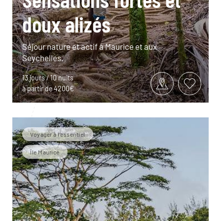
doux alizés
Séjour nature et actif à Maurice et aux
Seychelles.
13 jours / 10 nuits
à partir de 4200€
Voyager à l’essentiel
Île Maurice