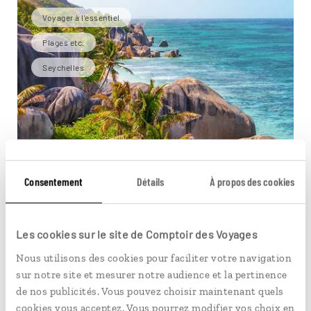
Voyager à l’essentiel
Plages etc.
Seychelles
Consentement
Détails
À propos des cookies
Les cookies sur le site de Comptoir des Voyages
Nous utilisons des cookies pour faciliter votre navigation
sur notre site et mesurer notre audience et la pertinence
de nos publicités. Vous pouvez choisir maintenant quels
Perles seychelloises
cookies vous acceptez. Vous pourrez modifier vos choix en