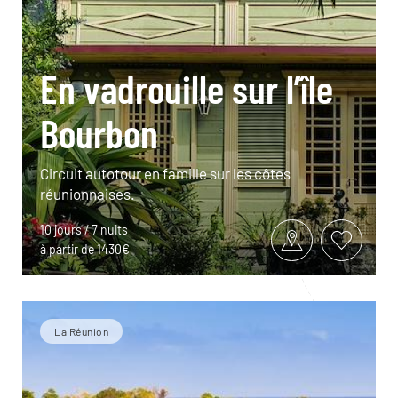
En vadrouille sur l’île
Bourbon
Circuit autotour en famille sur les côtes
réunionnaises.
10 jours / 7 nuits
à partir de 1430€
La Réunion