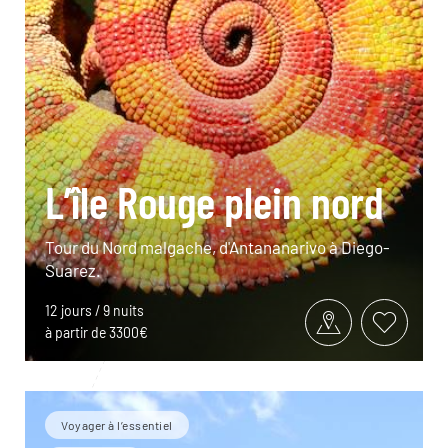
L’île Rouge plein nord
Tour du Nord malgache, d'Antananarivo à Diego-
Suarez.
12 jours / 9 nuits
à partir de 3300€
Voyager à l’essentiel