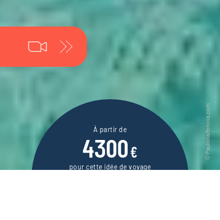
À partir de
4300
€
pour cette idée de voyage
13 jours / 12 nuits
DEMANDER UN DEVIS