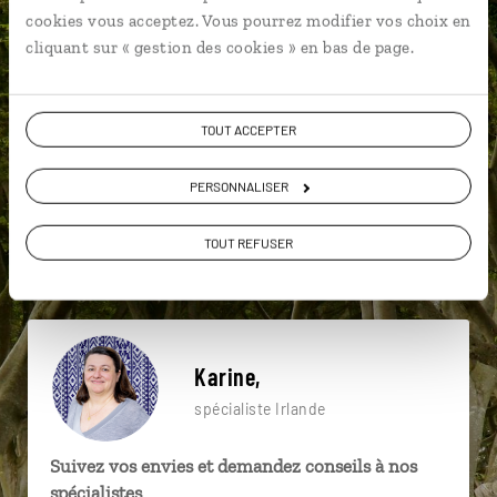
particulière ?
cookies vous acceptez. Vous pourrez modifier vos choix en
cliquant sur « gestion des cookies » en bas de page.
Aran islands
Burren
Cathédrale de Christchurch
TOUT ACCEPTER
Achill Island
Cathédrale St Patrick
Clifden
PERSONNALISER
Belfast
Chaussée des Géants
Clonmacnoise
TOUT REFUSER
Black Head
Karine,
spécialiste Irlande
Suivez vos envies et demandez conseils à nos
spécialistes