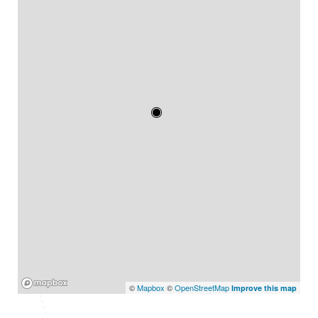
Mapbox
©
Mapbox
©
OpenStreetMap
Improve this map