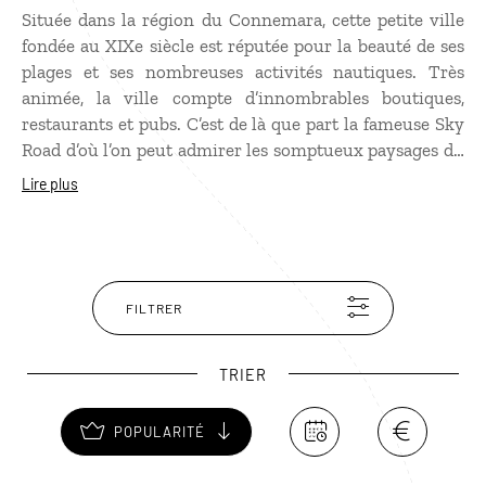
Située dans la région du Connemara, cette petite ville
fondée au XIXe siècle est réputée pour la beauté de ses
plages et ses nombreuses activités nautiques. Très
animée, la ville compte d’innombrables boutiques,
restaurants et pubs. C’est de là que part la fameuse Sky
Road d’où l’on peut admirer les somptueux paysages du
littoral ainsi que le château de Clifden. Au cœur du
Lire plus
Connemara, les célèbres Twelve Beans, une superbe
chaîne de 12 montagnes, constituent un lieu magique
pour de longues randonnées dans une nature sauvage
et préservée. Un
voyage en Irlande
dans l’une des plus
belles régions du pays.
FILTRER
TRIER
POPULARITÉ