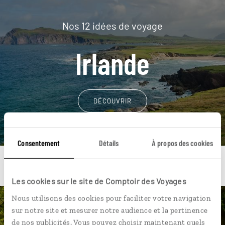
Nos 12 idées de voyage
Irlande
DÉCOUVRIR
Consentement
Détails
À propos des cookies
Les cookies sur le site de Comptoir des Voyages
Nous utilisons des cookies pour faciliter votre navigation
Une envie de voyage
sur notre site et mesurer notre audience et la pertinence
de nos publicités. Vous pouvez choisir maintenant quels