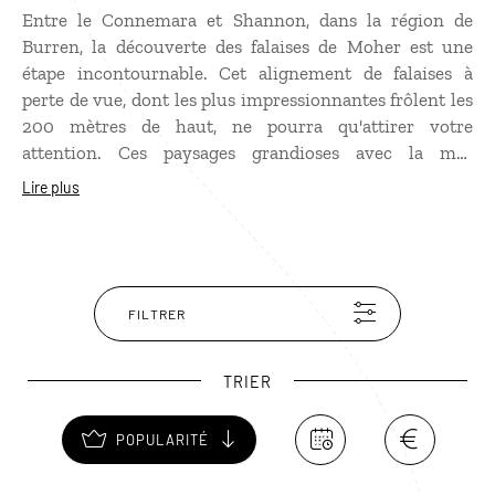
Entre le Connemara et Shannon, dans la région de
Burren, la découverte des falaises de Moher est une
étape incontournable. Cet alignement de falaises à
perte de vue, dont les plus impressionnantes frôlent les
200 mètres de haut, ne pourra qu'attirer votre
attention. Ces paysages grandioses avec la mer
fouettant le schiste et le calcaire des falaises a inspiré
Lire plus
plusieurs cinéastes. Une scène de Harry Potter y a
notamment été tournée. Plusieurs sentiers serpentent
sur les côtes pour de belles balades en pleine nature.
Ces falaises n'attirent d'ailleurs pas que les voyageurs :
une multitude d'oiseaux viennent y faire leur nid ce qui
FILTRER
ajoute encore de la majesté au décor.
TRIER
POPULARITÉ