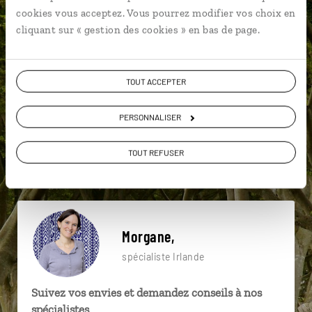
particulière ?
cookies vous acceptez. Vous pourrez modifier vos choix en
cliquant sur « gestion des cookies » en bas de page.
Achill Island
Burren
Cathédrale St Patrick
TOUT ACCEPTER
Adare
Bunratty
Chutes de Torc
PERSONNALISER
Aran islands
Cahir Castle
Château de Trim
TOUT REFUSER
Belfast
Morgane,
spécialiste Irlande
Suivez vos envies et demandez conseils à nos
spécialistes