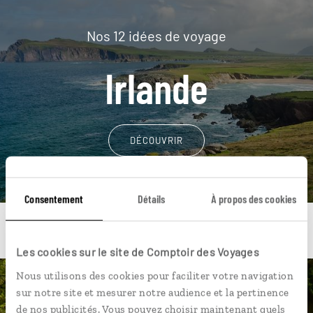
Nos 12 idées de voyage
Irlande
DÉCOUVRIR
Consentement
Détails
À propos des cookies
Les cookies sur le site de Comptoir des Voyages
Nous utilisons des cookies pour faciliter votre navigation
Une envie de voyage
sur notre site et mesurer notre audience et la pertinence
de nos publicités. Vous pouvez choisir maintenant quels