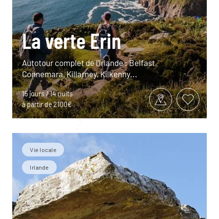
La verte Erin
Autotour complet de l’Irlande : Belfast,
Connemara, Killarney, Kilkenny...
15 jours / 14 nuits
à partir de 2100€
Vie locale
Irlande