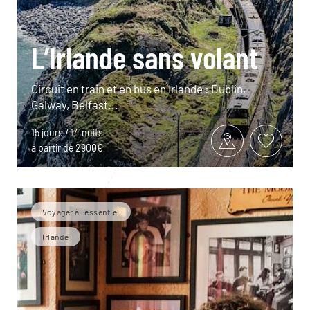
L’Irlande sans volant
Circuit en train et en bus en Irlande : Dublin,
Galway, Belfast...
15 jours / 14 nuits
à partir de 2900€
Voyager à l’essentiel
Irlande