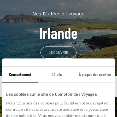
Nos 12 idées de voyage
Irlande
DÉCOUVRIR
Consentement
Détails
À propos des cookies
Les cookies sur le site de Comptoir des Voyages
Nous utilisons des cookies pour faciliter votre navigation
Une envie de voyage
sur notre site et mesurer notre audience et la pertinence
de nos publicités. Vous pouvez choisir maintenant quels