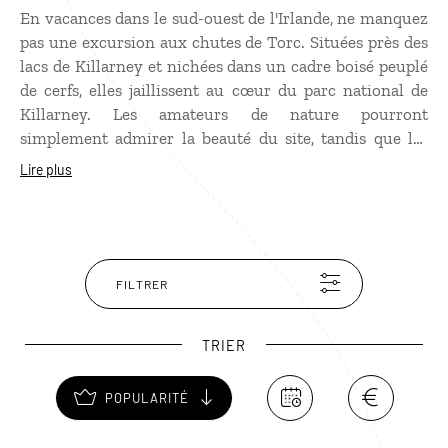
En vacances dans le sud-ouest de l'Irlande, ne manquez
pas une excursion aux chutes de Torc. Situées près des
lacs de Killarney et nichées dans un cadre boisé peuplé
de cerfs, elles jaillissent au cœur du parc national de
Killarney. Les amateurs de nature pourront
simplement admirer la beauté du site, tandis que les
plus sportifs pourront entreprendre une randonnée
Lire plus
jusqu'au sommet des chutes, hautes de 18 mètres. De là,
un point de vue exceptionnel s'offre sur les chutes et le
parc. Ensuite, poursuivez votre découverte avec
l'Anneau de Kerry, un magnifique itinéraire longeant
une côte sauvage et escarpée.
FILTRER
TRIER
POPULARITÉ