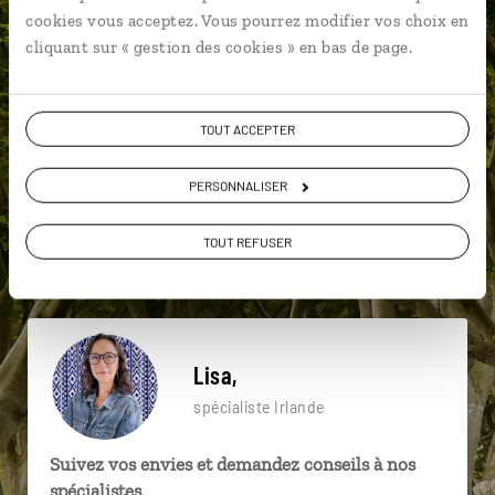
particulière ?
cookies vous acceptez. Vous pourrez modifier vos choix en
cliquant sur « gestion des cookies » en bas de page.
Aran islands
Burren
Cathédrale St Patrick
TOUT ACCEPTER
Bunratty
Cathédrale de Christchurch
PERSONNALISER
Chutes de Torc
Achill Island
Chaussée des Géants
TOUT REFUSER
Clifden
Belfast
Lisa,
spécialiste Irlande
Suivez vos envies et demandez conseils à nos
spécialistes