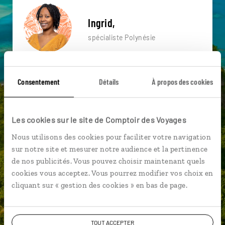
Ingrid,
spécialiste Polynésie
Suivez vos envies et demandez conseils à nos
spécialistes
Consentement
Détails
À propos des cookies
Ils sauront organiser votre itinéraire au plus
près de vos envies et de la réalité du pays.
Les cookies sur le site de Comptoir des Voyages
Échangez en face à face ou depuis nos studios
Nous utilisons des cookies pour faciliter votre navigation
connectés en agence, mais aussi par email ou
sur notre site et mesurer notre audience et la pertinence
téléphone.
de nos publicités. Vous pouvez choisir maintenant quels
Vous gardez le même interlocuteur avant,
cookies vous acceptez. Vous pourrez modifier vos choix en
pendant et après votre voyage.
cliquant sur « gestion des cookies » en bas de page.
TOUT ACCEPTER