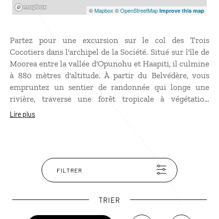
Mapbox
©
Mapbox
©
OpenStreetMap
Improve this map
Partez pour une excursion sur le col des Trois
Cocotiers dans l'archipel de la Société. Situé sur l'île de
Moorea entre la vallée d'Opunohu et Haapiti, il culmine
à 880 mètres d'altitude. À partir du Belvédère, vous
empruntez un sentier de randonnée qui longe une
rivière, traverse une forêt tropicale à végétation
exubérante, avant de grimper jusqu'au sommet du col.
Lire plus
De là, vous pourrez admirer des panoramas
époustouflants sur les baies de Cook et d'Opunohu, ou
encore sur les monts Rotui, Mouaroa et Tohiea.
FILTRER
TRIER