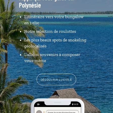
Polynésie
L’itinéraire vers votre bungalow
en 1 clic
Notre sélection de roulottes
Les plus beaux spots de snokeling
géolocalisés
L'album souvenirs à composer
vous-même
DÉCOUVRIR LUCIOLE