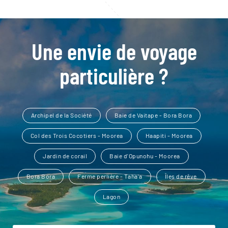
Une envie de voyage
particulière ?
Archipel de la Société
Baie de Vaitape - Bora Bora
Col des Trois Cocotiers - Moorea
Haapiti - Moorea
Jardin de corail
Baie d'Opunohu - Moorea
Bora Bora
Ferme perlière - Taha'a
Îles de rêve
Lagon