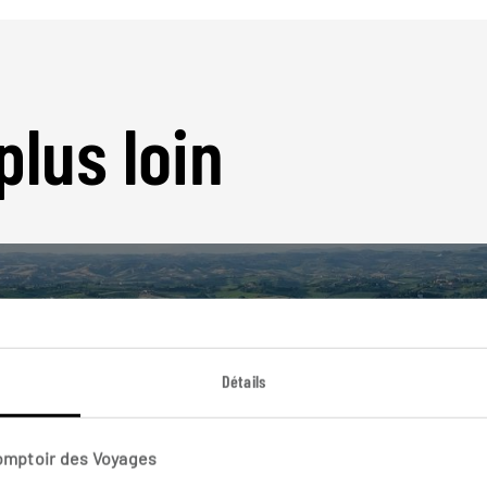
plus loin
Détails
Nos 46 idées de voyage
Italie
Comptoir des Voyages