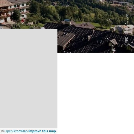
x
©
OpenStreetMap
Improve this map