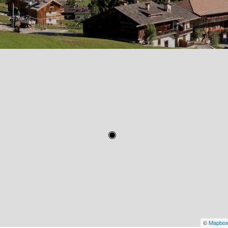
©
Mapbo