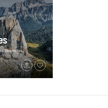
es
es Dolomites.