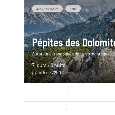
Activités nature
Italie
Pépites des Dolomit
Autotour et randonnée dans les montagnes d
7 jours / 6 nuits
à partir de 2250€