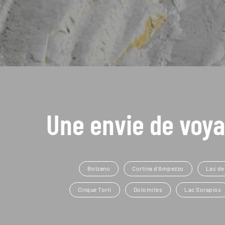
Une envie de voya
Bolzano
Cortina d'Ampezzo
Lac de
Cinque Torri
Dolomites
Lac Sorapiss