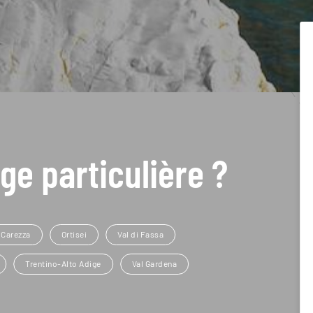
ge particulière ?
 Carezza
Ortisei
Val di Fassa
Trentino-Alto Adige
Val Gardena