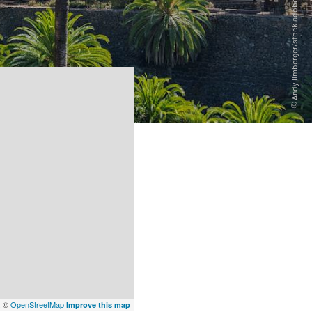
x
©
OpenStreetMap
Improve this map