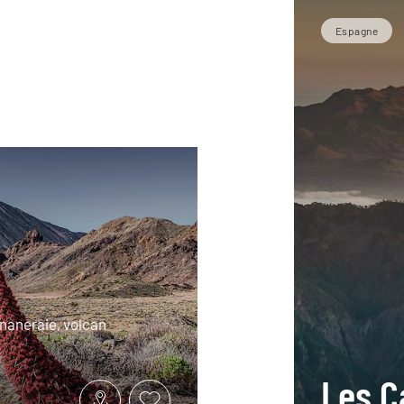
Espagne
ananeraie, volcan
Les C