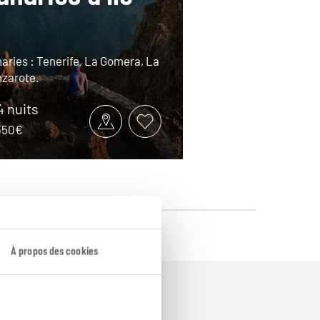
aries : Tenerife, La Gomera, La
nzarote.
14 nuits
2350€
À propos des cookies