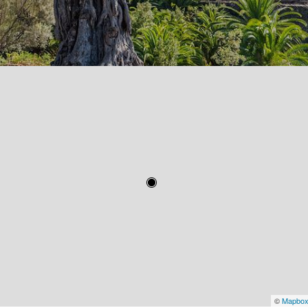
©
Mapbo