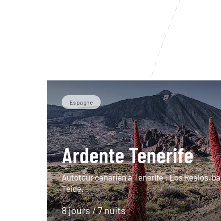
Espagne
Ardente Tenerife
Autotour canarien à Tenerife : Los Realos, b
Teide.
8 jours / 7 nuits