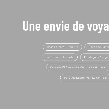
Une envie de voya
Casa Lercaro - Tenerife
Église de Santa
La Orotava - Tenerife
Montagnes Anaga -
Cascada El Chorro del Cedro - La Gomera
Forêt de Laurisilva - La Gomera