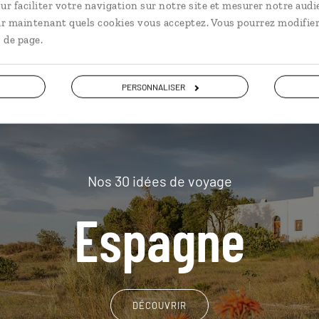
plus loin
ur faciliter votre navigation sur notre site et mesurer notre audi
ir maintenant quels cookies vous acceptez. Vous pourrez modifier
 de page.
PERSONNALISER
Nos 30 idées de voyage
Espagne
DÉCOUVRIR