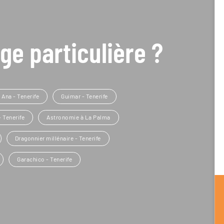
ge particulière ?
 Ana - Tenerife
Guimar - Tenerife
 Tenerife
Astronomie à La Palma
Dragonnier millénaire - Tenerife
Garachico - Tenerife